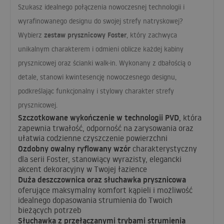
Szukasz idealnego połączenia nowoczesnej technologii i
wyrafinowanego designu do swojej strefy natryskowej?
zestaw prysznicowy Foster
Wybierz
, który zachwyca
unikalnym charakterem i odmieni oblicze każdej kabiny
prysznicowej oraz ścianki walk-in. Wykonany z dbałością o
detale, stanowi kwintesencję nowoczesnego designu,
podkreślając funkcjonalny i stylowy charakter strefy
prysznicowej.
Szczotkowane wykończenie w technologii
PVD
, która
zapewnia trwałość, odporność na zarysowania oraz
ułatwia codzienne czyszczenie powierzchni
Ozdobny owalny ryflowany wzór
charakterystyczny
dla serii Foster, stanowiący wyrazisty, elegancki
akcent dekoracyjny w Twojej łazience
Duża deszczownica oraz słuchawka prysznicowa
oferujące maksymalny komfort kąpieli i możliwość
idealnego dopasowania strumienia do Twoich
bieżących potrzeb
Słuchawka z przełączanymi trybami strumienia