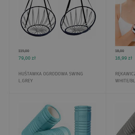
119,00
18,00
79,00
zł
16,99
zł
HUŚTAWKA OGRODOWA SWING
RĘKAWIC
L.GREY
WHITE/B