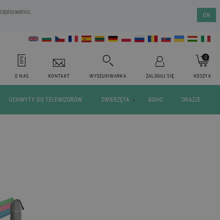
 zapisywaniu.
OK
0
O NAS
KONTAKT
WYSZUKIWARKA
ZALOGUJ SIĘ
KOSZYK
UCHWYTY DO TELEWIZORÓW
ZWIERZĘTA
BOHO
OKAZJE