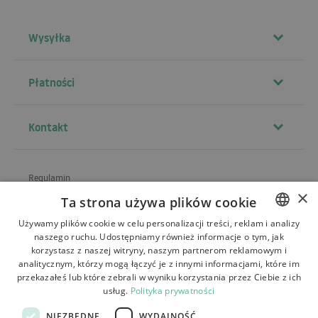
Wysyłka
Płatności
Kontakt
Regulamin
×
Ta strona używa plików cookie
O sklepie
Używamy plików cookie w celu personalizacji treści, reklam i analizy
Wysyłka
naszego ruchu. Udostępniamy również informacje o tym, jak
POLISH
korzystasz z naszej witryny, naszym partnerom reklamowym i
Zwroty i reklamacje
BULGARIAN
analitycznym, którzy mogą łączyć je z innymi informacjami, które im
przekazałeś lub które zebrali w wyniku korzystania przez Ciebie z ich
CZECH
Płatności
usług.
Polityka prywatności
FRENCH
Kontakt
NIEZBĘDNE
WYDAJNOŚĆ