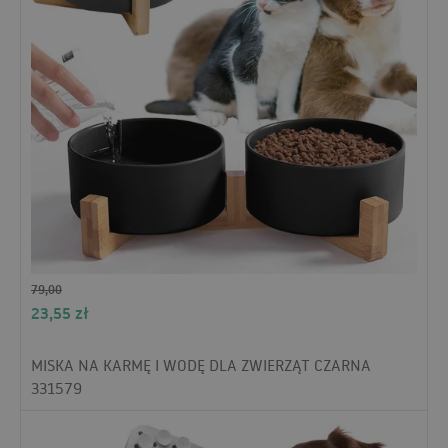
79,00
23,55
zł
MISKA NA KARMĘ I WODĘ DLA ZWIERZĄT CZARNA
331579