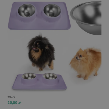
69,00
26,89
zł