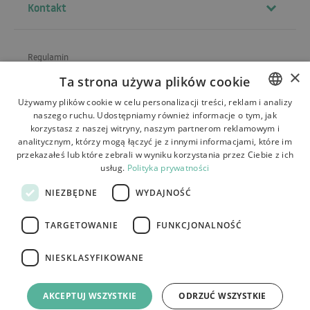
Kontakt
Regulamin
×
Ta strona używa plików cookie
O sklepie
Używamy plików cookie w celu personalizacji treści, reklam i analizy
Wysyłka
naszego ruchu. Udostępniamy również informacje o tym, jak
POLISH
korzystasz z naszej witryny, naszym partnerom reklamowym i
Zwroty i reklamacje
BULGARIAN
analitycznym, którzy mogą łączyć je z innymi informacjami, które im
przekazałeś lub które zebrali w wyniku korzystania przez Ciebie z ich
Płatności
CZECH
usług.
Polityka prywatności
FRENCH
Kontakt
NIEZBĘDNE
WYDAJNOŚĆ
SPANISH
TARGETOWANIE
FUNKCJONALNOŚĆ
ITALIAN
LITHUANIAN
NIESKLASYFIKOWANE
Tutumi.pl
– wszelkie prawa zastrzeżone
GERMAN
e-commerce platform by:
AKCEPTUJ WSZYSTKIE
ODRZUĆ WSZYSTKIE
ROMANIAN