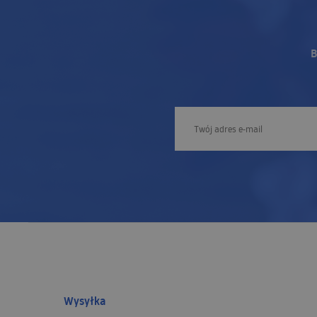
B
Wysyłka