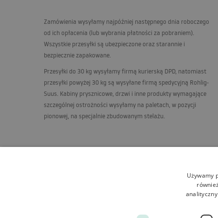
Zamówienia wysyłamy najpóźniej następnego dnia roboczego
od ich opłacenia (lub wybrania płatności za pobraniem).
Wszystkie przesyłki są ubezpieczone oraz starannie i
bezpiecznie zapakowane.
Przesyłki do 30 kg wysyłamy firmą kurierską
DPD
, natomiast
przesyłki powyżej 30 kg są wysyłane firmą spedycyjną Rohlig-
Suus. Kabiny prysznicowe, drzwi i inne produkty wymagające
szczególnej ostrożności wysyłamy na paletach, w pozycji
pionowej, na specjalnie zbudowanym stelażu.
Używamy pl
również
analityczny