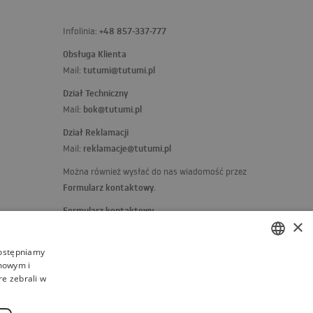
+48 857-337-777
Infolinia:
Obsługa Klienta
tutumi@tutumi.pl
Mail:
Dział Techniczny
bok@tutumi.pl
Mail:
Dział Reklamacji
reklamacje@tutumi.pl
Mail:
Można również wysłać do nas wiadomość przez
Formularz kontaktowy
.
Formularz kontaktowy
×
Jeżeli masz jakieś skargi, uwagi lub pochwały,
napisz do nas:
dostępniamy
amowym i
kierownik@rea.pl
POLISH
Mail:
re zebrali w
BULGARIAN
CZECH