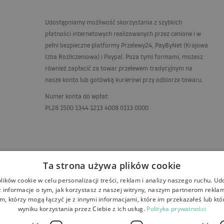
Udostępniamy możliwość skorzystania z szybkich
płatności internetowych realizowanych przez cenione i w
pełni bezpieczne platformy Przelewy24, PayByNet (Krajowa
Izba Rozliczeniowa) i Paypal. Poza tymi formami, możesz
również zapłacić za towar przelewem tradycyjnym na
nasze konto lub gotówką kurierowi przy odbiorze towaru.
Numer konta do wpłat:
PL28 1500 1344 1213 4008 0113 0000
Ta strona używa plików cookie
ików cookie w celu personalizacji treści, reklam i analizy naszego ruchu. U
 informacje o tym, jak korzystasz z naszej witryny, naszym partnerom rekl
m, którzy mogą łączyć je z innymi informacjami, które im przekazałeś lub któ
wyniku korzystania przez Ciebie z ich usług.
Polityka prywatności