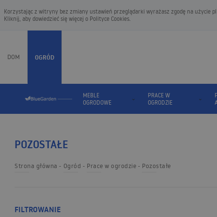
Korzystając z witryny bez zmiany ustawień przeglądarki wyrażasz zgodę na użycie pli
Kliknij, aby dowiedzieć się więcej o
Polityce Cookies
.
DOM
OGRÓD
MEBLE
PRACE W
OGRODOWE
OGRODZIE
POZOSTAŁE
Strona główna
Ogród
Prace w ogrodzie
Pozostałe
FILTROWANIE