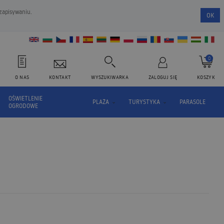
 zapisywaniu.
OK
0
O NAS
KONTAKT
WYSZUKIWARKA
ZALOGUJ SIĘ
KOSZYK
OŚWIETLENIE
PLAŻA
TURYSTYKA
PARASOLE
OGRODOWE