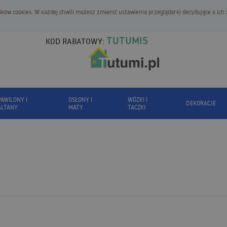
ków cookies. W każdej chwili możesz zmienić ustawienia przeglądarki decydujące o ich
TUTUMI5
KOD RABATOWY:
PAWILONY I
OSŁONY I
WÓZKI I
DEKORACJE
ALTANY
MATY
TACZKI