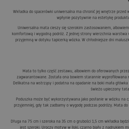
Wkładka do spacerówki uniwersalna ma chronić jej wnętrze przed 
wpłynie pozytywnie na estetykę produktu.
Uniwersalna mata cieszy się szerokim zastosowaniem, albowiem 
komfortową i wygodną podróż. Z jednej strony wierzchnia warstwa 
przyjemną w dotyku tapicerką wózka. W chłodniejsze dni maluszk
Mata to tylko część zestawu, albowiem do oferowanych przez
zagwarantowane. Została ona bowiem starannie wyprofilowana na p
Delikatna na wstrząsy i podatna na opadanie na boki mała główka
świeżo upieczony tata
Poduszka może być wykorzystywana jako posłanie w wózku na cza
przyjemniej, gdy tak zadbamy o wygodę podczas podróży. Mata do
Długa na 75 cm i szeroka na 35 cm o grubości 1,5 cm wkładka będz
jest szeroki. Uroczy motyw w liski, czarno biały z nadrukiem