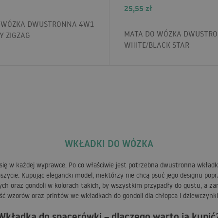
25,55
zł
 WÓZKA DWUSTRONNA 4W1
MATA DO WÓZKA DWUSTR
Y ZIGZAG
WHITE/BLACK STAR
WKŁADKI DO WÓZKA
się w każdej wyprawce. Po co właściwie jest potrzebna dwustronna wkładk
zycie. Kupując elegancki model, niektórzy nie chcą psuć jego designu popr
ych oraz gondoli w kolorach takich, by wszystkim przypadły do gustu, a 
ć wzorów oraz printów we wkładkach do gondoli dla chłopca i dziewczynki
Wkładka do spacerówki – dlaczego warto ją kupić