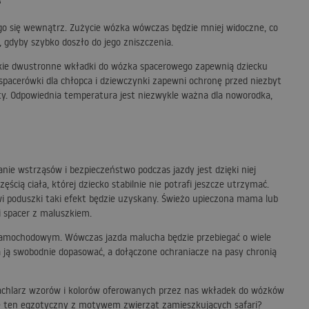
go się wewnątrz. Zużycie wózka wówczas będzie mniej widoczne, co
 gdyby szybko doszło do jego zniszczenia.
ękkie dwustronne wkładki do wózka spacerowego zapewnią dziecku
pacerówki dla chłopca i dziewczynki zapewni ochronę przed niezbyt
ty. Odpowiednia temperatura jest niezwykle ważna dla noworodka,
e wstrząsów i bezpieczeństwo podczas jazdy jest dzięki niej
ią ciała, której dziecko stabilnie nie potrafi jeszcze utrzymać.
i poduszki taki efekt będzie uzyskany. Świeżo upieczona mama lub
i spacer z maluszkiem.
 samochodowym. Wówczas jazda malucha będzie przebiegać o wiele
ją swobodnie dopasować, a dołączone ochraniacze na pasy chronią
Wachlarz wzorów i kolorów oferowanych przez nas wkładek do wózków
nie ten egzotyczny z motywem zwierząt zamieszkujących safari?