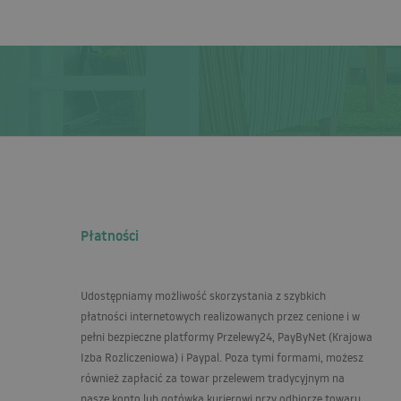
Płatności
Udostępniamy możliwość skorzystania z szybkich
płatności internetowych realizowanych przez cenione i w
pełni bezpieczne platformy Przelewy24, PayByNet (Krajowa
Izba Rozliczeniowa) i Paypal. Poza tymi formami, możesz
również zapłacić za towar przelewem tradycyjnym na
nasze konto lub gotówką kurierowi przy odbiorze towaru.