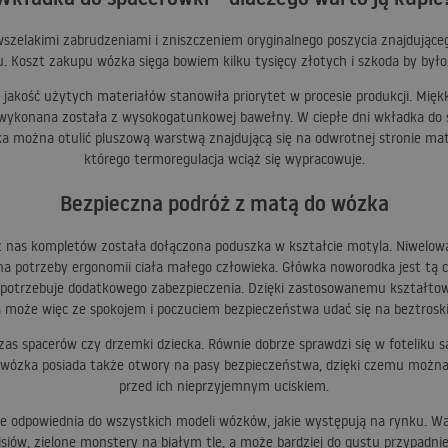
wszelakimi zabrudzeniami i zniszczeniem oryginalnego poszycia znajdujące
 Koszt zakupu wózka sięga bowiem kilku tysięcy złotych i szkoda by było,
jakość użytych materiałów stanowiła priorytet w procesie produkcji. Mi
wykonana została z wysokogatunkowej bawełny. W ciepłe dni wkładka do s
a można otulić pluszową warstwą znajdującą się na odwrotnej stronie ma
którego termoregulacja wciąż się wypracowuje.
Bezpieczna podróż z matą do wózka
 nas kompletów została dołączona poduszka w kształcie motyla. Niwelowani
otrzeby ergonomii ciała małego człowieka. Główka noworodka jest tą częśc
 potrzebuje dodatkowego zabezpieczenia. Dzięki zastosowanemu kształtow
 może więc ze spokojem i poczuciem bezpieczeństwa udać się na beztrosk
s spacerów czy drzemki dziecka. Równie dobrze sprawdzi się w foteliku
 wózka posiada także otwory na pasy bezpieczeństwa, dzięki czemu można 
przed ich nieprzyjemnym uciskiem.
ie odpowiednia do wszystkich modeli wózków, jakie występują na rynku. 
 misiów, zielone monstery na białym tle, a może bardziej do gustu przypad