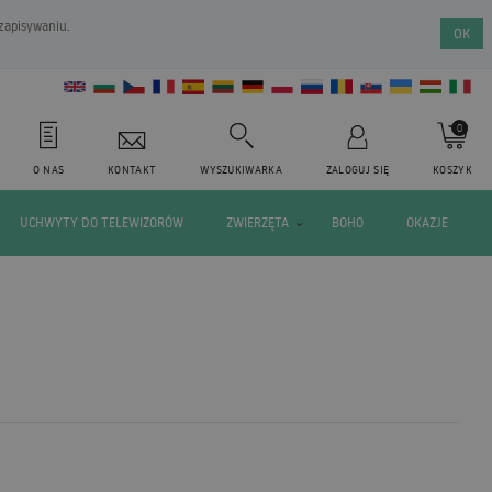
 zapisywaniu.
OK
0
O NAS
KONTAKT
WYSZUKIWARKA
ZALOGUJ SIĘ
KOSZYK
UCHWYTY DO TELEWIZORÓW
ZWIERZĘTA
BOHO
OKAZJE