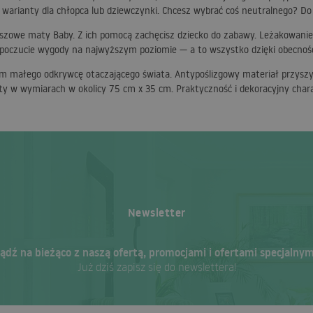
 warianty dla chłopca lub dziewczynki. Chcesz wybrać coś neutralnego? D
szowe maty Baby. Z ich pomocą zachęcisz dziecko do zabawy. Leżakowanie 
poczucie wygody na najwyższym poziomie — a to wszystko dzięki obecnoś
małego odkrywcę otaczającego świata. Antypoślizgowy materiał przyszyty
kty w wymiarach w okolicy 75 cm x 35 cm. Praktyczność i dekoracyjny char
Newsletter
ądź na bieżąco z naszą ofertą, promocjami i ofertami specjalnym
Już dziś zapisz się do newslettera!