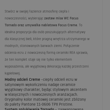
Stwórz w swojej łazience atmosferę ciepła i
zestaw misa WC Focus
nowoczesności, wybierając
Tornado oraz umywalka nablatowa Focus Creme
. To
idealna propozycja dla osób poszukujących alternatywy
dla klasycznej bieli, które pragną wnętrza utrzymanego w
modnych, stonowanych barwach ziemi. Połączenie
odcienia ecru z nowoczesną formą ceramiki
REA
sprawia,
że ten komplet staje się nie tylko elementem
wyposażenia, ale wyjątkową dekoracją każdej przestrzeni
kąpielowej.
Modny odcień Creme
–ciepły odcień ecru w
satynowym wykończeniu nadaje ceramice
wyjątkowy charakter, będąc stylowym akcentem
w klasycznych i nowoczesnych aranżacjach.
Oryginalny kolor matowej ceramiki jest zbliżony
do palety Pantone 11-0606
TPX
Pristine.
System spłukiwania Tornado
– zaawansowana