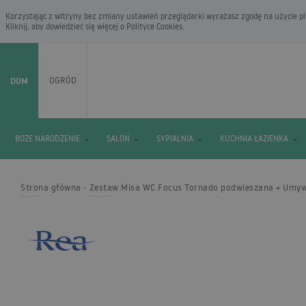
Korzystając z witryny bez zmiany ustawień przeglądarki wyrażasz zgodę na użycie pli
Kliknij, aby dowiedzieć się więcej o
Polityce Cookies
.
DOM
OGRÓD
BOŻE NARODZENIE
SALON
SYPIALNIA
KUCHNIA ŁAZIENKA
Strona główna
Zestaw Misa WC Focus Tornado podwieszana + Umyw