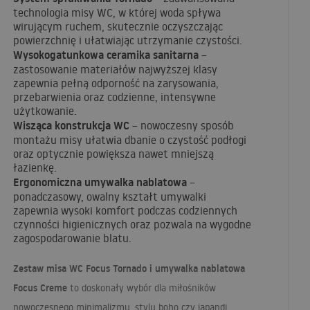
technologia misy WC, w której woda spływa
wirującym ruchem, skutecznie oczyszczając
powierzchnię i ułatwiając utrzymanie czystości.
Wysokogatunkowa ceramika sanitarna
–
zastosowanie materiałów najwyższej klasy
zapewnia pełną odporność na zarysowania,
przebarwienia oraz codzienne, intensywne
użytkowanie.
Wisząca konstrukcja WC
– nowoczesny sposób
montażu misy ułatwia dbanie o czystość podłogi
oraz optycznie powiększa nawet mniejszą
łazienkę.
Ergonomiczna umywalka nablatowa
–
ponadczasowy, owalny kształt umywalki
zapewnia wysoki komfort podczas codziennych
czynności higienicznych oraz pozwala na wygodne
zagospodarowanie blatu.
Zestaw misa WC Focus Tornado i umywalka nablatowa
Focus Creme
to doskonały wybór dla miłośników
nowoczesnego minimalizmu, stylu boho czy japandi.