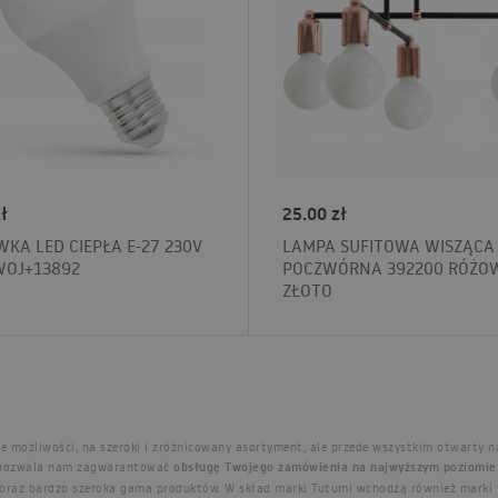
ł
25.00 zł
KA LED CIEPŁA E-27 230V
LAMPA SUFITOWA WISZĄCA
WOJ+13892
POCZWÓRNA 392200 RÓŻO
ZŁOTO
e możliwości, na szeroki i zróżnicowany asortyment, ale przede wszystkim otwarty na
i pozwala nam zagwarantować
obsługę Twojego zamówienia na najwyższym poziomie
oraz bardzo szeroka gama produktów. W skład marki Tutumi wchodzą również marki tak