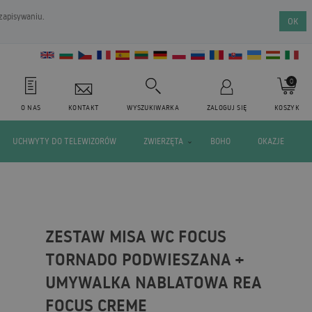
 zapisywaniu.
OK
0
O NAS
KONTAKT
WYSZUKIWARKA
ZALOGUJ SIĘ
KOSZYK
UCHWYTY DO TELEWIZORÓW
ZWIERZĘTA
BOHO
OKAZJE
ZESTAW MISA WC FOCUS
TORNADO PODWIESZANA +
UMYWALKA NABLATOWA REA
FOCUS CREME