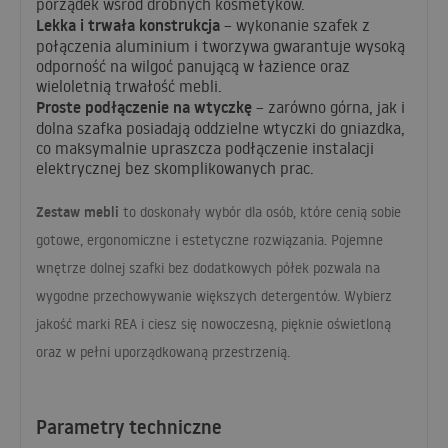
porządek wśród drobnych kosmetyków.
Lekka i trwała konstrukcja
– wykonanie szafek z
połączenia aluminium i tworzywa gwarantuje wysoką
odporność na wilgoć panującą w łazience oraz
wieloletnią trwałość mebli.
Proste podłączenie na wtyczkę
– zarówno górna, jak i
dolna szafka posiadają oddzielne wtyczki do gniazdka,
co maksymalnie upraszcza podłączenie instalacji
elektrycznej bez skomplikowanych prac.
Zestaw mebli
to doskonały wybór dla osób, które cenią sobie
gotowe, ergonomiczne i estetyczne rozwiązania. Pojemne
wnętrze dolnej szafki bez dodatkowych półek pozwala na
wygodne przechowywanie większych detergentów. Wybierz
jakość marki
REA
i ciesz się nowoczesną, pięknie oświetloną
oraz w pełni uporządkowaną przestrzenią.
Parametry techniczne