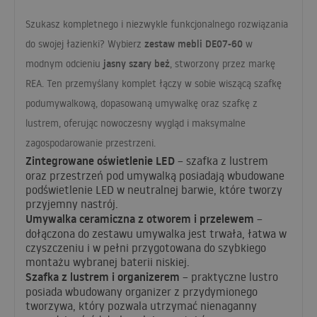
Szukasz kompletnego i niezwykle funkcjonalnego rozwiązania
zestaw mebli DE07-60
do swojej łazienki? Wybierz
w
jasny szary beż
modnym odcieniu
, stworzony przez markę
REA
. Ten przemyślany komplet łączy w sobie wiszącą szafkę
podumywalkową, dopasowaną umywalkę oraz szafkę z
lustrem, oferując nowoczesny wygląd i maksymalne
zagospodarowanie przestrzeni.
Zintegrowane oświetlenie
LED
– szafka z lustrem
oraz przestrzeń pod umywalką posiadają wbudowane
podświetlenie
LED
w neutralnej barwie, które tworzy
przyjemny nastrój.
Umywalka ceramiczna z otworem i przelewem
–
dołączona do zestawu umywalka jest trwała, łatwa w
czyszczeniu i w pełni przygotowana do szybkiego
montażu wybranej baterii niskiej.
Szafka z lustrem i organizerem
– praktyczne lustro
posiada wbudowany organizer z przydymionego
tworzywa, który pozwala utrzymać nienaganny