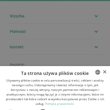
Wysyłka
Płatności
Kontakt
Regulamin
×
Ta strona używa plików cookie
O sklepie
Używamy plików cookie w celu personalizacji treści, reklam i analizy
Wysyłka
naszego ruchu. Udostępniamy również informacje o tym, jak
POLISH
korzystasz z naszej witryny, naszym partnerom reklamowym i
Zwroty i reklamacje
BULGARIAN
analitycznym, którzy mogą łączyć je z innymi informacjami, które im
przekazałeś lub które zebrali w wyniku korzystania przez Ciebie z ich
Płatności
CZECH
usług.
Polityka prywatności