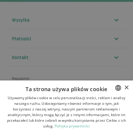
Wysyłka
Płatności
Kontakt
Regulamin
×
Ta strona używa plików cookie
O sklepie
Używamy plików cookie w celu personalizacji treści, reklam i analizy
Wysyłka
naszego ruchu. Udostępniamy również informacje o tym, jak
POLISH
korzystasz z naszej witryny, naszym partnerom reklamowym i
Zwroty i reklamacje
BULGARIAN
analitycznym, którzy mogą łączyć je z innymi informacjami, które im
przekazałeś lub które zebrali w wyniku korzystania przez Ciebie z ich
Płatności
CZECH
usług.
Polityka prywatności