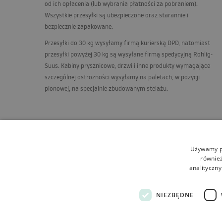
od ich opłacenia (lub wybrania płatności za pobraniem).
Wszystkie przesyłki są ubezpieczone oraz starannie i
bezpiecznie zapakowane.
Przesyłki do 30 kg wysyłamy firmą kurierską
DPD
, natomiast
przesyłki powyżej 30 kg są wysyłane firmą spedycyjną Rohlig-
Suus. Kabiny prysznicowe, drzwi i inne produkty wymagające
szczególnej ostrożności wysyłamy na paletach, w pozycji
pionowej, na specjalnie zbudowanym stelażu.
Używamy pl
również
analityczny
NIEZBĘDNE
Regulamin
O sklepie
Wysyłka
Zwroty i reklamacj