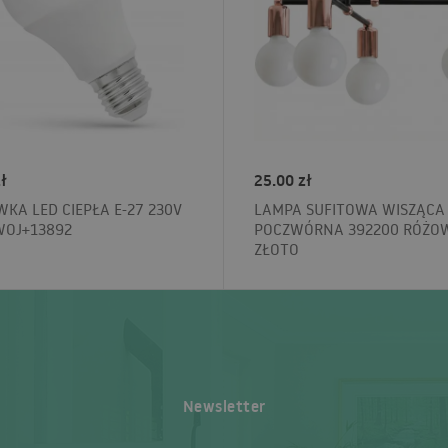
ł
25.00 zł
KA LED CIEPŁA E-27 230V
LAMPA SUFITOWA WISZĄCA
WOJ+13892
POCZWÓRNA 392200 RÓŻO
ZŁOTO
Newsletter