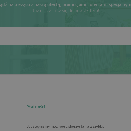
ądź na bieżąco z naszą ofertą, promocjami i ofertami specjalnym
Już dziś zapisz się do newslettera!
Płatności
Udostępniamy możliwość skorzystania z szybkich