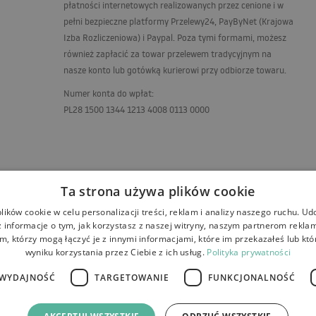
płatności internetowych realizowanych przez cenione i w
pełni bezpieczne platformy Przelewy24, PayByNet (Krajowa
Izba Rozliczeniowa) i Paypal. Poza tymi formami, możesz
również zapłacić za towar przelewem tradycyjnym na
nasze konto lub gotówką kurierowi przy odbiorze towaru.
Numer konta do wpłat:
PL28 1500 1344 1213 4008 0113 0000
Ta strona używa plików cookie
ików cookie w celu personalizacji treści, reklam i analizy naszego ruchu. U
 informacje o tym, jak korzystasz z naszej witryny, naszym partnerom rekl
m, którzy mogą łączyć je z innymi informacjami, które im przekazałeś lub któ
wyniku korzystania przez Ciebie z ich usług.
Polityka prywatności
WYDAJNOŚĆ
TARGETOWANIE
FUNKCJONALNOŚĆ
e
Płatności
Kontakt