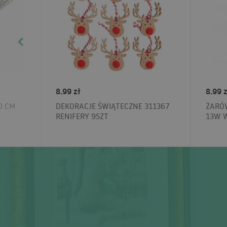
8.99 zł
8.99 z
0 CM
DEKORACJE ŚWIĄTECZNE 311367
ŻARÓW
RENIFERY 9SZT
13W 