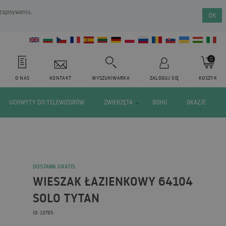
 zapisywaniu.
OK
0
O NAS
KONTAKT
WYSZUKIWARKA
ZALOGUJ SIĘ
KOSZYK
UCHWYTY DO TELEWIZORÓW
ZWIERZĘTA
BOHO
OKAZJE
DOSTAWA GRATIS
WIESZAK ŁAZIENKOWY 64104
SOLO TYTAN
ID: 13785