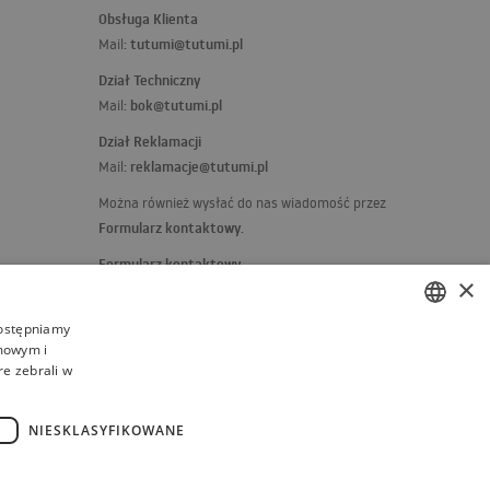
Obsługa Klienta
tutumi@tutumi.pl
Mail:
Dział Techniczny
bok@tutumi.pl
Mail:
Dział Reklamacji
reklamacje@tutumi.pl
Mail:
Można również wysłać do nas wiadomość przez
Formularz kontaktowy
.
Formularz kontaktowy
×
Jeżeli masz jakieś skargi, uwagi lub pochwały,
napisz do nas:
dostępniamy
amowym i
kierownik@rea.pl
POLISH
Mail:
re zebrali w
BULGARIAN
CZECH
NIESKLASYFIKOWANE
FRENCH