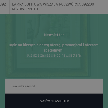
892
LAMPA SUFITOWA WISZĄCA POCZWÓRNA 392200
RÓŻOWE ZŁOTO
Newsletter
Bądź na bieżąco z naszą ofertą, promocjami i ofertami
specjalnymi!
Już dziś zapisz się do newslettera!
ZAMÓW NEWSLETTER