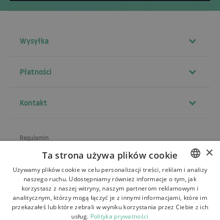
Wysyłka
Płatności
Kontakt
Regulamin
×
Ta strona używa plików cookie
O sklepie
Używamy plików cookie w celu personalizacji treści, reklam i analizy
Wysyłka
naszego ruchu. Udostępniamy również informacje o tym, jak
POLISH
korzystasz z naszej witryny, naszym partnerom reklamowym i
Zwroty i reklamacje
BULGARIAN
analitycznym, którzy mogą łączyć je z innymi informacjami, które im
przekazałeś lub które zebrali w wyniku korzystania przez Ciebie z ich
Płatności
CZECH
usług.
Polityka prywatności