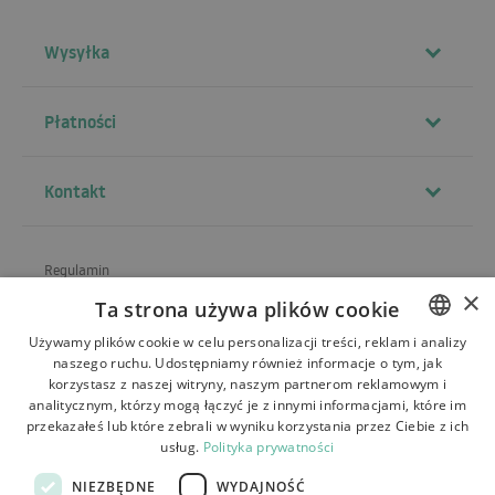
Wysyłka
Płatności
Kontakt
Regulamin
×
Ta strona używa plików cookie
O sklepie
Używamy plików cookie w celu personalizacji treści, reklam i analizy
Wysyłka
naszego ruchu. Udostępniamy również informacje o tym, jak
POLISH
korzystasz z naszej witryny, naszym partnerom reklamowym i
Zwroty i reklamacje
BULGARIAN
analitycznym, którzy mogą łączyć je z innymi informacjami, które im
przekazałeś lub które zebrali w wyniku korzystania przez Ciebie z ich
Płatności
CZECH
usług.
Polityka prywatności
FRENCH
Kontakt
NIEZBĘDNE
WYDAJNOŚĆ