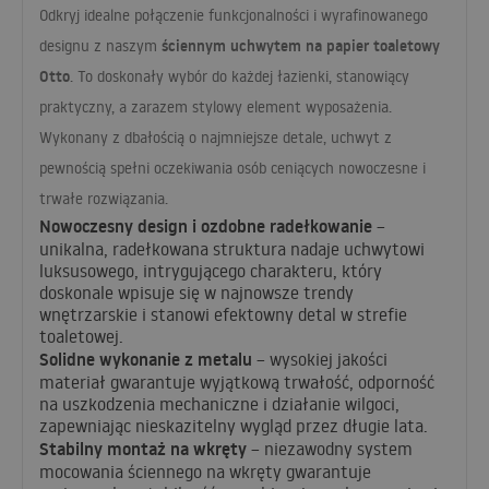
Odkryj idealne połączenie funkcjonalności i wyrafinowanego
ściennym uchwytem na papier toaletowy
designu z naszym
Otto
. To doskonały wybór do każdej łazienki, stanowiący
praktyczny, a zarazem stylowy element wyposażenia.
Wykonany z dbałością o najmniejsze detale, uchwyt z
pewnością spełni oczekiwania osób ceniących nowoczesne i
trwałe rozwiązania.
Nowoczesny design i ozdobne radełkowanie
–
unikalna, radełkowana struktura nadaje uchwytowi
luksusowego, intrygującego charakteru, który
doskonale wpisuje się w najnowsze trendy
wnętrzarskie i stanowi efektowny detal w strefie
toaletowej.
Solidne wykonanie z metalu
– wysokiej jakości
materiał gwarantuje wyjątkową trwałość, odporność
na uszkodzenia mechaniczne i działanie wilgoci,
zapewniając nieskazitelny wygląd przez długie lata.
Stabilny montaż na wkręty
– niezawodny system
mocowania ściennego na wkręty gwarantuje