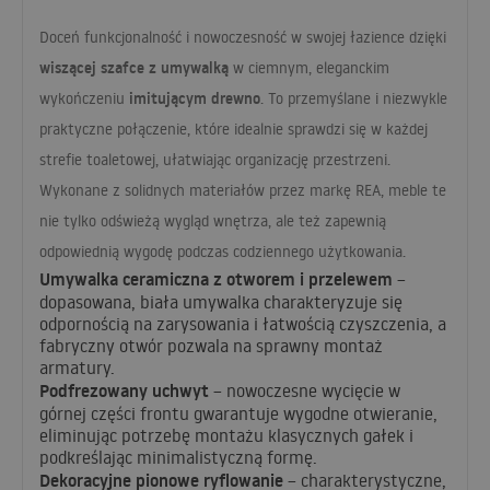
Doceń funkcjonalność i nowoczesność w swojej łazience dzięki
wiszącej szafce z umywalką
w ciemnym, eleganckim
imitującym drewno
wykończeniu
. To przemyślane i niezwykle
praktyczne połączenie, które idealnie sprawdzi się w każdej
strefie toaletowej, ułatwiając organizację przestrzeni.
Wykonane z solidnych materiałów przez markę
REA
, meble te
nie tylko odświeżą wygląd wnętrza, ale też zapewnią
odpowiednią wygodę podczas codziennego użytkowania.
Umywalka ceramiczna z otworem i przelewem
–
dopasowana, biała umywalka charakteryzuje się
odpornością na zarysowania i łatwością czyszczenia, a
fabryczny otwór pozwala na sprawny montaż
armatury.
Podfrezowany uchwyt
– nowoczesne wycięcie w
górnej części frontu gwarantuje wygodne otwieranie,
eliminując potrzebę montażu klasycznych gałek i
podkreślając minimalistyczną formę.
Dekoracyjne pionowe ryflowanie
– charakterystyczne,