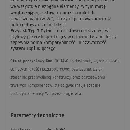
matę
we wszystkie niezbędne elementy, w tym
wygłuszającą
, zestaw rur oraz komplet do
zawieszenia misy WC, co czyni go rozwiązaniem w
pełni gotowym do instalacji.
Przycisk Typ T Tytan
– do zestawu dołączony jest
stylowy przycisk spłukujący w odcieniu tytanu, który
zapewnia pełną kompatybilność i niezawodność
systemu spłukującego.
Stelaż podtynkowy Rea K011A-Q
to doskonały wybór dla osób
ceniących jakość i bezproblemowe rozwiązania. Dzięki
starannie przemyślanej konstrukcji oraz zastosowaniu
trwałych komponentów, stelaż gwarantuje stabilne
podtrzymanie misy WC przez długie lata.
Parametry techniczne
Typ stelaża:
do mis WC