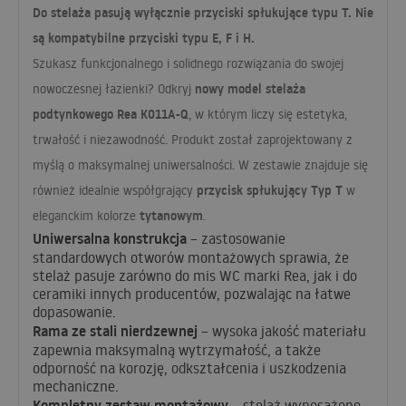
Do stelaża pasują wyłącznie przyciski spłukujące typu T. Nie
są kompatybilne przyciski typu E, F i H.
Szukasz funkcjonalnego i solidnego rozwiązania do swojej
nowy model stelaża
nowoczesnej łazienki? Odkryj
podtynkowego Rea K011A-Q
, w którym liczy się estetyka,
trwałość i niezawodność. Produkt został zaprojektowany z
myślą o maksymalnej uniwersalności. W zestawie znajduje się
przycisk spłukujący Typ T
również idealnie współgrający
w
tytanowym
eleganckim kolorze
.
Uniwersalna konstrukcja
– zastosowanie
standardowych otworów montażowych sprawia, że
stelaż pasuje zarówno do mis WC marki Rea, jak i do
ceramiki innych producentów, pozwalając na łatwe
dopasowanie.
Rama ze stali nierdzewnej
– wysoka jakość materiału
zapewnia maksymalną wytrzymałość, a także
odporność na korozję, odkształcenia i uszkodzenia
mechaniczne.
Kompletny zestaw montażowy
– stelaż wyposażono