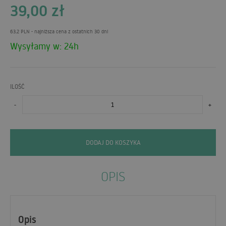
39,00
zł
63.2 PLN
- najniższa cena z ostatnich 30 dni
Wysyłamy w: 24h
ILOŚĆ
-
+
DODAJ DO KOSZYKA
OPIS
Opis