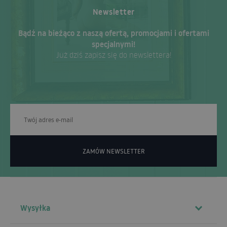
Newsletter
Bądź na bieżąco z naszą ofertą, promocjami i ofertami
specjalnymi!
Już dziś zapisz się do newslettera!
ZAMÓW NEWSLETTER
Wysyłka