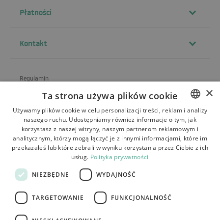
Płatności
Kontakt
Regulamin
×
Ta strona używa plików cookie
O sklepie
Używamy plików cookie w celu personalizacji treści, reklam i analizy
Wysyłka
naszego ruchu. Udostępniamy również informacje o tym, jak
POLISH
korzystasz z naszej witryny, naszym partnerom reklamowym i
Zwroty i reklamacje
BULGARIAN
analitycznym, którzy mogą łączyć je z innymi informacjami, które im
przekazałeś lub które zebrali w wyniku korzystania przez Ciebie z ich
Płatności
CZECH
usług.
Polityka prywatności
FRENCH
Kontakt
NIEZBĘDNE
WYDAJNOŚĆ
SPANISH
TARGETOWANIE
FUNKCJONALNOŚĆ
ITALIAN
LITHUANIAN