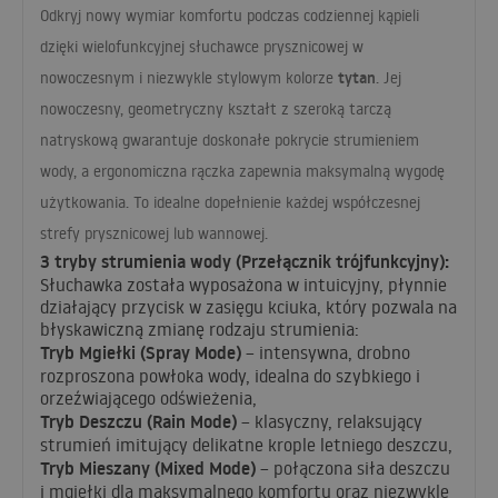
Odkryj nowy wymiar komfortu podczas codziennej kąpieli
dzięki wielofunkcyjnej słuchawce prysznicowej w
tytan
nowoczesnym i niezwykle stylowym kolorze
. Jej
nowoczesny, geometryczny kształt z szeroką tarczą
natryskową gwarantuje doskonałe pokrycie strumieniem
wody, a ergonomiczna rączka zapewnia maksymalną wygodę
użytkowania. To idealne dopełnienie każdej współczesnej
strefy prysznicowej lub wannowej.
3 tryby strumienia wody (Przełącznik trójfunkcyjny):
Słuchawka została wyposażona w intuicyjny, płynnie
działający przycisk w zasięgu kciuka, który pozwala na
błyskawiczną zmianę rodzaju strumienia:
Tryb Mgiełki (Spray Mode)
– intensywna, drobno
rozproszona powłoka wody, idealna do szybkiego i
orzeźwiającego odświeżenia,
Tryb Deszczu (Rain Mode)
– klasyczny, relaksujący
strumień imitujący delikatne krople letniego deszczu,
Tryb Mieszany (Mixed Mode)
– połączona siła deszczu
i mgiełki dla maksymalnego komfortu oraz niezwykle