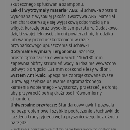
skutecznego spłukiwania szamponu.
Lekki i wytrzymały materiał
ABS
:
Słuchawka została
wykonana z wysokiej jakości tworzywa
ABS
. Materiał
ten charakteryzuje się wyjątkową odpornością na
wilgoć, korozję oraz wysokie temperatury. Dodatkowo,
dzięki swojej lekkości, chroni powierzchnię brodzika
lub wanny przed uszkodzeniem w razie
przypadkowego upuszczenia słuchawki.
Optymalne wymiary i ergonomia:
Szeroka,
prostokątna tarcza o wymiarach 110×130 mm
zapewnia obfity strumień wody, a idealnie wyważony
uchwyt o długości 131 mm doskonale leży w dłoni.
System Anti-Calc:
Specjalnie zaprojektowane dysze
ułatwiają szybkie usuwanie nagromadzonego
kamienia wapiennego – wystarczy przetrzeć je dłonią,
aby przywrócić pełną drożność i równomierny
strumień.
Uniwersalne przyłącze:
Standardowy gwint pozwala
na bezproblemowe i szybkie podłączenie słuchawki do
każdego tradycyjnego węża prysznicowego bez użycia
narzędzi.
Słuchawka prysznicowa z 3 trybami lania wody to doskonały