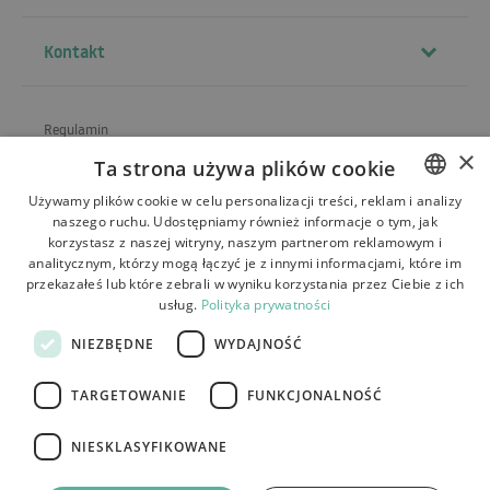
Kontakt
Regulamin
×
Ta strona używa plików cookie
O sklepie
Używamy plików cookie w celu personalizacji treści, reklam i analizy
Wysyłka
naszego ruchu. Udostępniamy również informacje o tym, jak
POLISH
korzystasz z naszej witryny, naszym partnerom reklamowym i
Zwroty i reklamacje
BULGARIAN
analitycznym, którzy mogą łączyć je z innymi informacjami, które im
przekazałeś lub które zebrali w wyniku korzystania przez Ciebie z ich
Płatności
CZECH
usług.
Polityka prywatności
FRENCH
Kontakt
NIEZBĘDNE
WYDAJNOŚĆ
SPANISH
TARGETOWANIE
FUNKCJONALNOŚĆ
ITALIAN
LITHUANIAN
NIESKLASYFIKOWANE
Tutumi.pl
– wszelkie prawa zastrzeżone
GERMAN