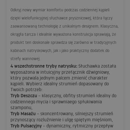
Odkryj nowy wymiar komfortu podczas codziennej kąpieli
dzięki wielofunkcyjnej słuchawce prysznicowej, która łączy
zaawansowaną technologię z unikalnym designem. Klasyczna,
okrągła tarcza i idealnie wyważona konstrukcja sprawiają, że
produkt ten doskonale sprawdza się zarówno w tradycyjnych
kabinach natryskowych, jak i jako praktyczny dodatek do
strefy wannowej.
4 wszechstronne tryby natrysku:
Słuchawka została
wyposażona w intuicyjny przełącznik dźwigniowy,
który pozwala jednym palcem zmienić charakter
kąpieli. Wybierz idealny strumień dopasowany do
Twoich potrzeb:
Tryb Deszczu
– klasyczny, obfity strumień idealny do
codziennego mycia i sprawniaego spłukiwania
szamponu,
Tryb Masażu
– skoncentrowany, silniejszy strumień
przynoszący rozluźnienie i ulgę spiętym mięśniom,
Tryb Pulsacyjny
– dynamiczny, rytmiczny przepływ