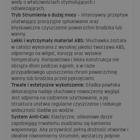
wody o właściwościach stymulujących i
odświeżających,
Tryb Strumienia o dużej mocy
– intensywny przepływ
ułatwiający precyzyjne spłukiwanie oraz
błyskawiczne czyszczenie powierzchni brodzika lub
wanny.
Lekki i wytrzymały materiał
ABS
:
Słuchawka została
w całości wykonana z wysokiej jakości tworzywa
ABS
,
odpornego na wilgoć, korozję oraz wysokie
temperatury. Kompaktowa i lekka konstrukcja nie
obciąża dłoni podczas kąpieli, a w razie
przypadkowego upuszczenia chroni powierzchnię
wanny lub brodzika przed pęknięciami.
Trwałe i estetyczne wykończenie:
Gładka powłoka
dekoracyjna nadaje słuchawce nowoczesny wygląd.
Jest odporna na codzienne użytkowanie, a jej
struktura ułatwia regularne czyszczenie i redukuje
widoczność śladów po wodzie.
System Anti-Calc:
Elastyczne, silikonowe dysze
zapobiegają trwałemu osadzaniu się kamienia
wapiennego. Aby przywrócić pełną drożność otworów i
idealnie równomierny strumień, wystarczy jedynie