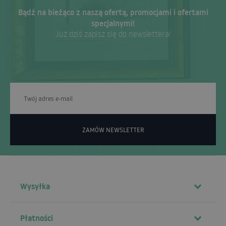
Bądź na bieżąco z naszą ofertą, promocjami i ofertami
specjalnymi!
Już dziś zapisz się do newslettera!
ZAMÓW NEWSLETTER
Wysyłka
Płatności