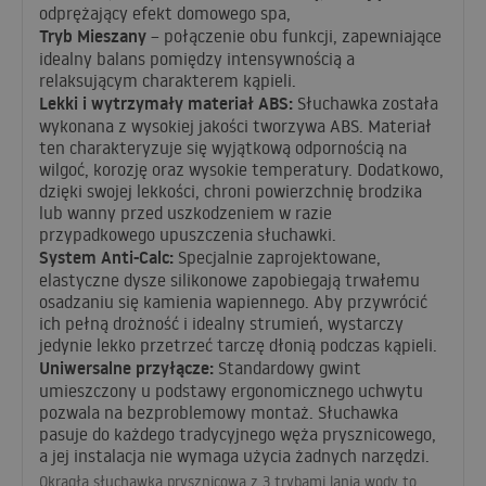
odprężający efekt domowego spa,
Tryb Mieszany
– połączenie obu funkcji, zapewniające
idealny balans pomiędzy intensywnością a
relaksującym charakterem kąpieli.
Lekki i wytrzymały materiał
ABS
:
Słuchawka została
wykonana z wysokiej jakości tworzywa
ABS
. Materiał
ten charakteryzuje się wyjątkową odpornością na
wilgoć, korozję oraz wysokie temperatury. Dodatkowo,
dzięki swojej lekkości, chroni powierzchnię brodzika
lub wanny przed uszkodzeniem w razie
przypadkowego upuszczenia słuchawki.
System Anti-Calc:
Specjalnie zaprojektowane,
elastyczne dysze silikonowe zapobiegają trwałemu
osadzaniu się kamienia wapiennego. Aby przywrócić
ich pełną drożność i idealny strumień, wystarczy
jedynie lekko przetrzeć tarczę dłonią podczas kąpieli.
Uniwersalne przyłącze:
Standardowy gwint
umieszczony u podstawy ergonomicznego uchwytu
pozwala na bezproblemowy montaż. Słuchawka
pasuje do każdego tradycyjnego węża prysznicowego,
a jej instalacja nie wymaga użycia żadnych narzędzi.
Okrągła słuchawka prysznicowa z 3 trybami lania wody to