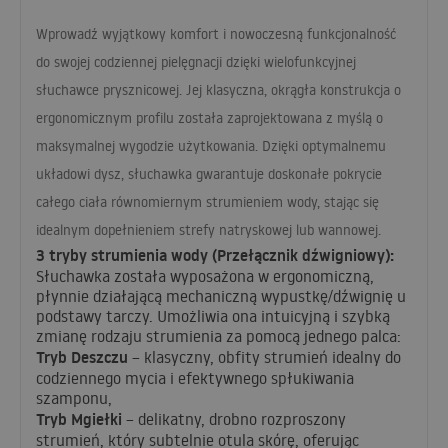
Wprowadź wyjątkowy komfort i nowoczesną funkcjonalność
do swojej codziennej pielęgnacji dzięki wielofunkcyjnej
słuchawce prysznicowej. Jej klasyczna, okrągła konstrukcja o
ergonomicznym profilu została zaprojektowana z myślą o
maksymalnej wygodzie użytkowania. Dzięki optymalnemu
układowi dysz, słuchawka gwarantuje doskonałe pokrycie
całego ciała równomiernym strumieniem wody, stając się
idealnym dopełnieniem strefy natryskowej lub wannowej.
3 tryby strumienia wody (Przełącznik dźwigniowy):
Słuchawka została wyposażona w ergonomiczną,
płynnie działającą mechaniczną wypustkę/dźwignię u
podstawy tarczy. Umożliwia ona intuicyjną i szybką
zmianę rodzaju strumienia za pomocą jednego palca:
Tryb Deszczu
– klasyczny, obfity strumień idealny do
codziennego mycia i efektywnego spłukiwania
szamponu,
Tryb Mgiełki
– delikatny, drobno rozproszony
strumień, który subtelnie otula skórę, oferując