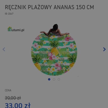
RĘCZNIK PLAŻOWY ANANAS 150 CM
ID: 2147
CENA
39,00
zł
33,00
zł