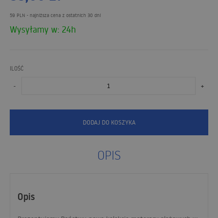
59 PLN
- najniższa cena z ostatnich 30 dni
Wysyłamy w: 24h
ILOŚĆ
-
+
DODAJ DO KOSZYKA
OPIS
Opis