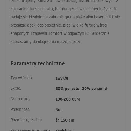
Prezentujemy Państwu nową kolekcję materacy plażowych w
kolorach arbuza, donuta, hamburgera i wiele innych. Ręcznik
nadaję się idealnie na zabranie go na plaże albo basen, nikt nie
przejdzie obok jego obojętnie, zrobi wielką furorę wśród
znajomych i zapewni komfort w odpoczynku. Serdecznie
zapraszamy do obejrzenia naszej oferty.
Parametry techniczne
Typ włókien:
zwykłe
Skład:
80% poliester 20% poliamid
Gramatura:
100-200 GSM
Pojemność:
Nie
Rozmiar ręcznika:
śr. 150 cm
Zastosowanie ręcznika:
kąpielowy