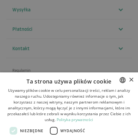
Wysyłka
Płatności
Kontakt
Regulamin
×
Ta strona używa plików cookie
O sklepie
Używamy plików cookie w celu personalizacji treści, reklam i analizy
Wysyłka
naszego ruchu. Udostępniamy również informacje o tym, jak
POLISH
korzystasz z naszej witryny, naszym partnerom reklamowym i
Zwroty i reklamacje
BULGARIAN
analitycznym, którzy mogą łączyć je z innymi informacjami, które im
przekazałeś lub które zebrali w wyniku korzystania przez Ciebie z ich
Płatności
CZECH
usług.
Polityka prywatności
FRENCH
Kontakt
NIEZBĘDNE
WYDAJNOŚĆ