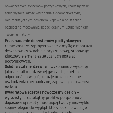
nowoczesnych systemów podtynkowych, który łączy w
sobie wysoką jakość wykonania z geometrycznym,
minimalistycznym designem. Zapewnia on stabilne i
bezpieczne mocowanie, będąc idealnym uzupełnieniem
Twojej armatury.
Przeznaczenie do systemów podtynkowych
–
ramię zostało zaprojektowane z myślą o montażu
deszczownicy w kabinie prysznicowej, stanowiąc
kluczowy element estetycznych instalacji
podtynkowych.
Solidna stal nierdzewna
– wykonanie z wysokiej
jakości stali nierdzewnej gwarantuje pełną
odporność na wilgoć, korozję oraz codzienne
uszkodzenia mechaniczne, zapewniając trwałość
na lata.
Kwadratowa rozeta i nowoczesny design
–
wyrazisty, prostokątny profil w połączeniu z
dopasowaną rozetą maskującą tworzy niezwykle
spójny, elegancki wygląd, który idealnie wpisuje
się w nowoczesne i industrialne trendy