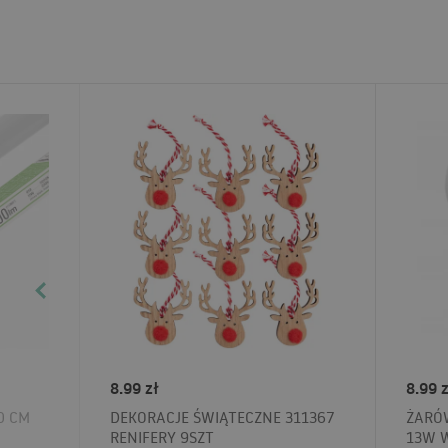
8.99 zł
8.99 z
0 CM
DEKORACJE ŚWIĄTECZNE 311367
ŻARÓW
RENIFERY 9SZT
13W 