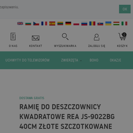
 zapisywaniu.
OK
0
O NAS
KONTAKT
WYSZUKIWARKA
ZALOGUJ SIĘ
KOSZYK
UCHWYTY DO TELEWIZORÓW
ZWIERZĘTA
BOHO
OKAZJE
DOSTAWA GRATIS
RAMIĘ DO DESZCZOWNICY
KWADRATOWE REA JS-9022BG
40CM ZŁOTE SZCZOTKOWANE