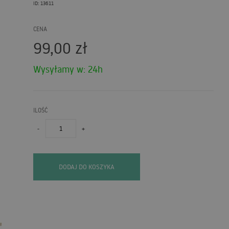
ID: 13611
CENA
99,00
zł
Wysyłamy w: 24h
ILOŚĆ
-
+
DODAJ DO KOSZYKA