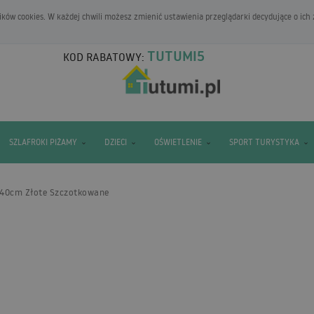
ków cookies. W każdej chwili możesz zmienić ustawienia przeglądarki decydujące o ich
TUTUMI5
KOD RABATOWY:
SZLAFROKI PIŻAMY
DZIECI
OŚWIETLENIE
SPORT TURYSTYKA
 40cm Złote Szczotkowane