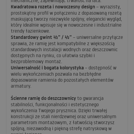
mechaniczne, zapewniając trwałość na lata.
Kwadratowa rozeta i nowoczesny design
– wyrazisty,
prostokątny profil w połączeniu z dopasowaną rozetą
maskującą tworzy niezwykle spójny, elegancki wygląd,
który idealnie wpisuje się w nowoczesne i industrialne
trendy łazienkowe.
Standardowy gwint ½” / ½”
– uniwersalne przyłącze
sprawia, że ramię jest kompatybilne z większością
standardowych instalacji wodnych oraz deszczownic
dostępnych na rynku, co ułatwia szybki i
bezproblemowy montaż.
Uniwersalność i bogata kolorystyka
– dostępność w
wielu wykończeniach pozwala na bezbłędne
dopasowanie ramienia do pozostałych elementów
armatury.
Ścienne ramię do deszczownicy
to gwarancja
stabilności, funkcjonalności i estetycznego
wykończenia Twojego prysznica. Dzięki trwałej
konstrukcji ze stali nierdzewnej oraz uniwersalnym
parametrom montażowym, z łatwością stworzysz
spójną, niezawodną i piękną strefę natryskową w