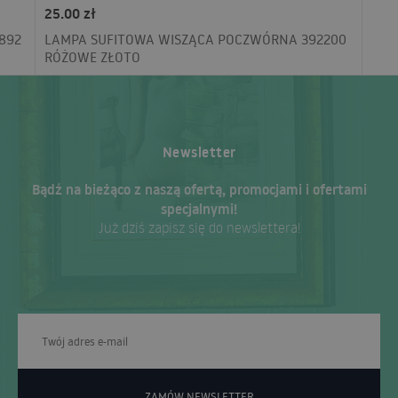
25.00 zł
892
LAMPA SUFITOWA WISZĄCA POCZWÓRNA 392200
RÓŻOWE ZŁOTO
Newsletter
Bądź na bieżąco z naszą ofertą, promocjami i ofertami
specjalnymi!
Już dziś zapisz się do newslettera!
ZAMÓW NEWSLETTER