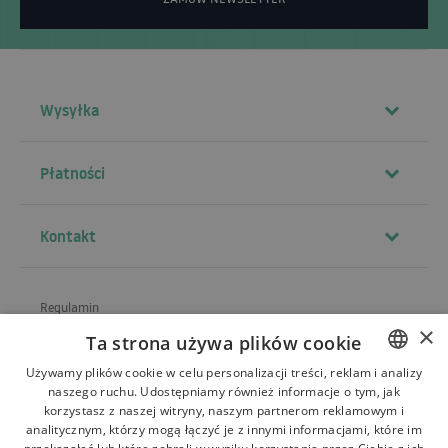
Wysyłka
Płatności
Kontakt
Regulamin
×
Ta strona używa plików cookie
O sklepie
Używamy plików cookie w celu personalizacji treści, reklam i analizy
Wysyłka
naszego ruchu. Udostępniamy również informacje o tym, jak
POLISH
korzystasz z naszej witryny, naszym partnerom reklamowym i
Zwroty i reklamacje
BULGARIAN
analitycznym, którzy mogą łączyć je z innymi informacjami, które im