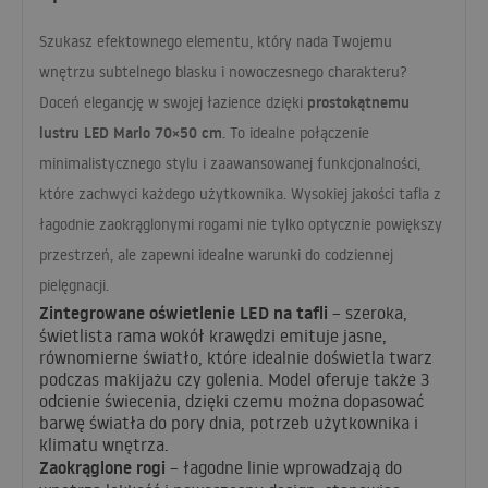
Szukasz efektownego elementu, który nada Twojemu
wnętrzu subtelnego blasku i nowoczesnego charakteru?
prostokątnemu
Doceń elegancję w swojej łazience dzięki
lustru
LED
Marlo 70×50 cm
. To idealne połączenie
minimalistycznego stylu i zaawansowanej funkcjonalności,
które zachwyci każdego użytkownika. Wysokiej jakości tafla z
łagodnie zaokrąglonymi rogami nie tylko optycznie powiększy
przestrzeń, ale zapewni idealne warunki do codziennej
pielęgnacji.
Zintegrowane oświetlenie
LED
na tafli
– szeroka,
świetlista rama wokół krawędzi emituje jasne,
równomierne światło, które idealnie doświetla twarz
podczas makijażu czy golenia. Model oferuje także 3
odcienie świecenia, dzięki czemu można dopasować
barwę światła do pory dnia, potrzeb użytkownika i
klimatu wnętrza.
Zaokrąglone rogi
– łagodne linie wprowadzają do