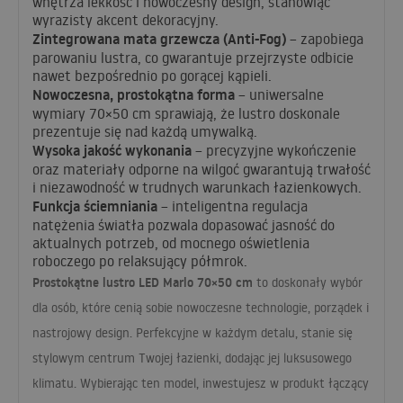
wnętrza lekkość i nowoczesny design, stanowiąc
wyrazisty akcent dekoracyjny.
Zintegrowana mata grzewcza (Anti-Fog)
– zapobiega
parowaniu lustra, co gwarantuje przejrzyste odbicie
nawet bezpośrednio po gorącej kąpieli.
Nowoczesna, prostokątna forma
– uniwersalne
wymiary 70×50 cm sprawiają, że lustro doskonale
prezentuje się nad każdą umywalką.
Wysoka jakość wykonania
– precyzyjne wykończenie
oraz materiały odporne na wilgoć gwarantują trwałość
i niezawodność w trudnych warunkach łazienkowych.
Funkcja ściemniania
– inteligentna regulacja
natężenia światła pozwala dopasować jasność do
aktualnych potrzeb, od mocnego oświetlenia
roboczego po relaksujący półmrok.
Prostokątne lustro
LED
Marlo 70×50 cm
to doskonały wybór
dla osób, które cenią sobie nowoczesne technologie, porządek i
nastrojowy design. Perfekcyjne w każdym detalu, stanie się
stylowym centrum Twojej łazienki, dodając jej luksusowego
klimatu. Wybierając ten model, inwestujesz w produkt łączący