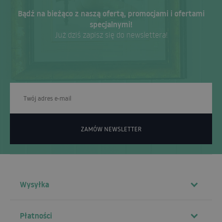
Bądź na bieżąco z naszą ofertą, promocjami i ofertami
specjalnymi!
Już dziś zapisz się do newslettera!
ZAMÓW NEWSLETTER
Wysyłka
Płatności