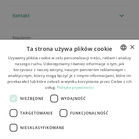
Kontakt
Regulamin
×
Ta strona używa plików cookie
O sklepie
Używamy plików cookie w celu personalizacji treści, reklam i analizy
Wysyłka
naszego ruchu. Udostępniamy również informacje o tym, jak
POLISH
korzystasz z naszej witryny, naszym partnerom reklamowym i
Zwroty i reklamacje
BULGARIAN
analitycznym, którzy mogą łączyć je z innymi informacjami, które im
przekazałeś lub które zebrali w wyniku korzystania przez Ciebie z ich
Płatności
CZECH
usług.
Polityka prywatności
FRENCH
Kontakt
NIEZBĘDNE
WYDAJNOŚĆ
SPANISH
TARGETOWANIE
FUNKCJONALNOŚĆ
ITALIAN
LITHUANIAN
NIESKLASYFIKOWANE
Tutumi.pl
– wszelkie prawa zastrzeżone
GERMAN