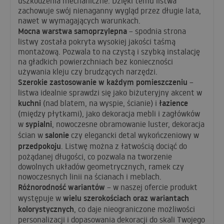
uszkodzenia mechaniczne. Dzięki temu listwa
zachowuje swój nienaganny wygląd przez długie lata,
nawet w wymagających warunkach.
Mocna warstwa samoprzylepna
– spodnia strona
listwy została pokryta wysokiej jakości taśmą
montażową. Pozwala to na czystą i szybką instalację
na gładkich powierzchniach bez konieczności
używania kleju czy brudzących narzędzi.
Szerokie zastosowanie w każdym pomieszczeniu
–
listwa idealnie sprawdzi się jako biżuteryjny akcent w
kuchni
łazience
(nad blatem, na wyspie, ścianie) i
(między płytkami), jako dekoracja mebli i zagłówków
sypialni
w
, nowoczesne obramowanie luster, dekoracja
salonie
ścian w
czy elegancki detal wykończeniowy w
przedpokoju
. Listwę można z łatwością dociąć do
pożądanej długości, co pozwala na tworzenie
dowolnych układów geometrycznych, ramek czy
nowoczesnych linii na ścianach i meblach.
Różnorodność wariantów
– w naszej ofercie produkt
wielu szerokościach oraz wariantach
występuje w
kolorystycznych
, co daje nieograniczone możliwości
personalizacji i dopasowania dekoracji do skali Twojego