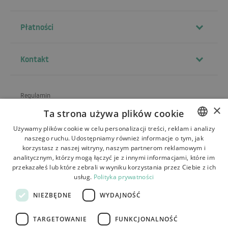
Płatności
Kontakt
Regulamin
×
Ta strona używa plików cookie
O sklepie
Używamy plików cookie w celu personalizacji treści, reklam i analizy
Wysyłka
naszego ruchu. Udostępniamy również informacje o tym, jak
POLISH
korzystasz z naszej witryny, naszym partnerom reklamowym i
Zwroty i reklamacje
BULGARIAN
analitycznym, którzy mogą łączyć je z innymi informacjami, które im
przekazałeś lub które zebrali w wyniku korzystania przez Ciebie z ich
Płatności
CZECH
usług.
Polityka prywatności
FRENCH
Kontakt
NIEZBĘDNE
WYDAJNOŚĆ
SPANISH
TARGETOWANIE
FUNKCJONALNOŚĆ
ITALIAN