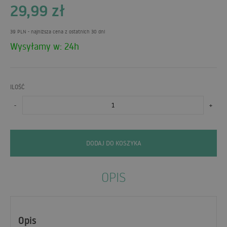
29,99
zł
39 PLN
- najniższa cena z ostatnich 30 dni
Wysyłamy w: 24h
ILOŚĆ
-
+
DODAJ DO KOSZYKA
OPIS
Opis