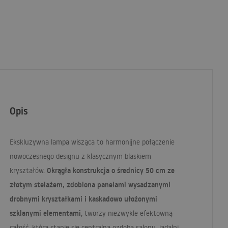
Opis
Ekskluzywna lampa wisząca to harmonijne połączenie
nowoczesnego designu z klasycznym blaskiem
Okrągła konstrukcja o średnicy 50 cm ze
kryształów.
złotym stelażem, zdobiona panelami wysadzanymi
drobnymi kryształkami i kaskadowo ułożonymi
szklanymi elementami
, tworzy niezwykle efektowną
całość, która stanie się centralną ozdobą salonu, jadalni