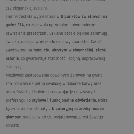
czy eleganckiej sypialni.
6 punktów świetlnych na
Lampa została wyposażona w
gwint E14
, co zapewnia optymalne i równomierne
oświetlenie przestrzeni. Szklane detale pięknie załamują
światło, nadając wnętrzu luksusowy charakter. Całość
łańcuchu ukrytym w eleganckiej, złotej
zawieszono na
osłonie
, co gwarantuje stabilność i spójną, dopracowaną
estetykę.
Możliwość zastosowania dowolnych żarówek na gwint
E14 pozwala na pełną swobodę w doborze barwy oraz
mocy światła, idealnie dopasowując je do własnych
stylowe i funkcjonalne oświetlenie
preferencji. To
, które
biżuteryjną estetyką modern
łączy solidne materiały z
glamour
, nadając wnętrzu wyjątkowego, prestiżowego
klimatu.