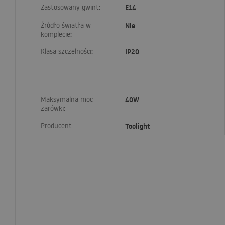
Zastosowany gwint:
E14
Źródło światła w
Nie
komplecie:
Klasa szczelności:
IP20
Maksymalna moc
40W
żarówki:
Producent:
Toolight