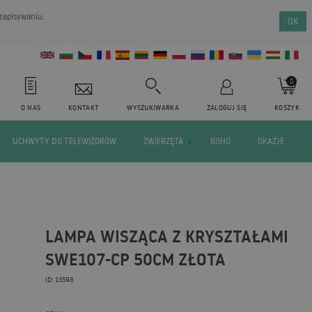
 zapisywaniu.
OK
0
O NAS
KONTAKT
WYSZUKIWARKA
ZALOGUJ SIĘ
KOSZYK
UCHWYTY DO TELEWIZORÓW
ZWIERZĘTA
BOHO
OKAZJE
LAMPA WISZĄCA Z KRYSZTAŁAMI
SWE107-CP 50CM ZŁOTA
ID: 13598