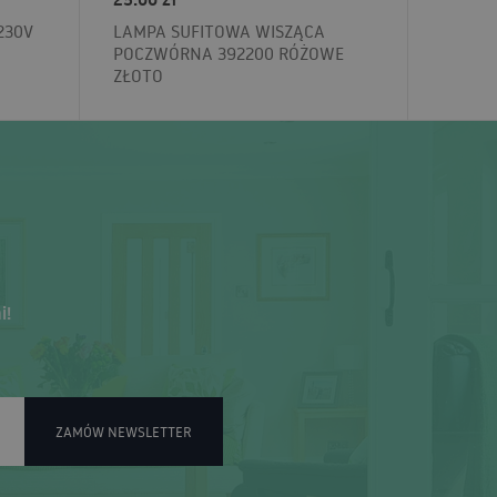
230V
LAMPA SUFITOWA WISZĄCA
POCZWÓRNA 392200 RÓŻOWE
ZŁOTO
i!
ZAMÓW NEWSLETTER