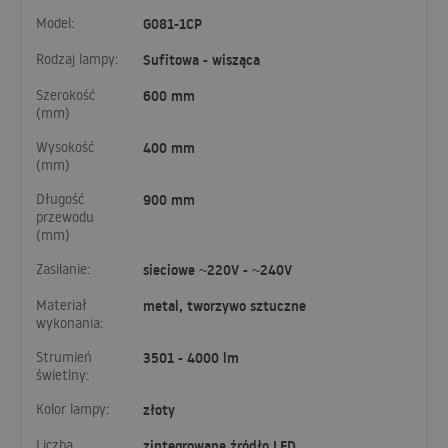
Model:
G081-1CP
Rodzaj lampy:
Sufitowa - wisząca
Szerokość
600 mm
(mm)
Wysokość
400 mm
(mm)
Długość
900 mm
przewodu
(mm)
Zasilanie:
sieciowe ~220V - ~240V
Materiał
metal, tworzywo sztuczne
wykonania:
Strumień
3501 - 4000 lm
świetlny:
Kolor lampy:
złoty
Liczba
zintegrowane źródło LED