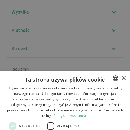
Wysyłka
Płatności
Kontakt
Regulamin
×
Ta strona używa plików cookie
O sklepie
Używamy plików cookie w celu personalizacji treści, reklam i analizy
Wysyłka
naszego ruchu. Udostępniamy również informacje o tym, jak
POLISH
korzystasz z naszej witryny, naszym partnerom reklamowym i
Zwroty i reklamacje
BULGARIAN
analitycznym, którzy mogą łączyć je z innymi informacjami, które im
przekazałeś lub które zebrali w wyniku korzystania przez Ciebie z ich
Płatności
CZECH
usług.
Polityka prywatności
FRENCH
Kontakt
NIEZBĘDNE
WYDAJNOŚĆ