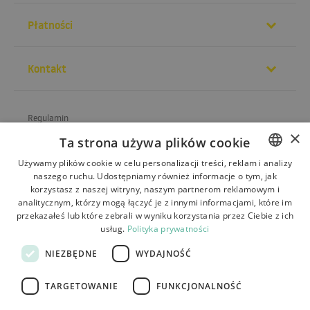
Płatności
Kontakt
Regulamin
×
Ta strona używa plików cookie
O sklepie
Używamy plików cookie w celu personalizacji treści, reklam i analizy
Wysyłka
naszego ruchu. Udostępniamy również informacje o tym, jak
POLISH
korzystasz z naszej witryny, naszym partnerom reklamowym i
Zwroty i reklamacje
BULGARIAN
analitycznym, którzy mogą łączyć je z innymi informacjami, które im
przekazałeś lub które zebrali w wyniku korzystania przez Ciebie z ich
Płatności
CZECH
usług.
Polityka prywatności
FRENCH
Kontakt
NIEZBĘDNE
WYDAJNOŚĆ
SPANISH
TARGETOWANIE
FUNKCJONALNOŚĆ
ITALIAN