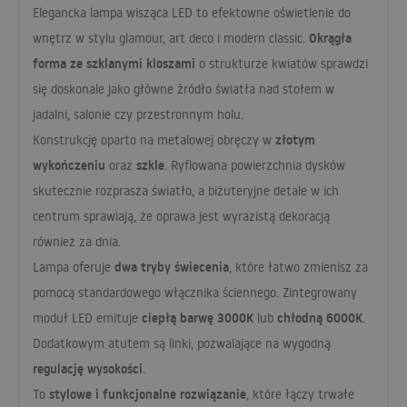
Elegancka lampa wisząca
LED
to efektowne oświetlenie do
Okrągła
wnętrz w stylu glamour, art deco i modern classic.
forma ze szklanymi kloszami
o strukturze kwiatów sprawdzi
się doskonale jako główne źródło światła nad stołem w
jadalni, salonie czy przestronnym holu.
złotym
Konstrukcję oparto na metalowej obręczy w
wykończeniu
szkle
oraz
. Ryflowana powierzchnia dysków
skutecznie rozprasza światło, a biżuteryjne detale w ich
centrum sprawiają, że oprawa jest wyrazistą dekoracją
również za dnia.
dwa tryby świecenia
Lampa oferuje
, które łatwo zmienisz za
pomocą standardowego włącznika ściennego. Zintegrowany
ciepłą barwę 3000K
chłodną 6000K
moduł
LED
emituje
lub
.
Dodatkowym atutem są linki, pozwalające na wygodną
regulację wysokości
.
stylowe i funkcjonalne rozwiązanie
To
, które łączy trwałe