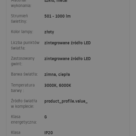
Materiał
szkło, metal
wykonania:
Strumień
501 - 1000 lm
świetlny:
Kolor lampy:
złoty
Liczba punktów
zintegrowane źródło LED
światła:
Zastosowany
zintegrowane źródło LED
gwint:
Barwa światła:
zimna, ciepła
Temperatura
3000K, 6000K
barwy :
Źródło światła
product_profile.value_
w komplecie:
Klasa
G
energetyczna:
Klasa
IP20