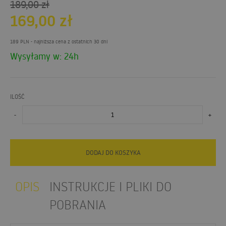
189,00
zł
169,00
zł
189 PLN
- najniższa cena z ostatnich 30 dni
Wysyłamy w: 24h
ILOŚĆ
-
+
DODAJ DO KOSZYKA
OPIS
INSTRUKCJE I PLIKI DO
POBRANIA