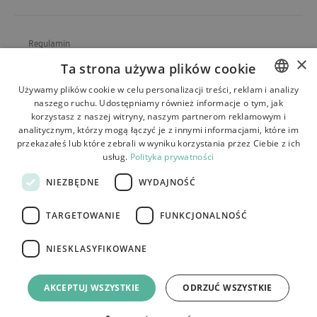
Regulamin
×
Ta strona używa plików cookie
O sklepie
Używamy plików cookie w celu personalizacji treści, reklam i analizy
Wysyłka
naszego ruchu. Udostępniamy również informacje o tym, jak
POLISH
korzystasz z naszej witryny, naszym partnerom reklamowym i
Zwroty i reklamacje
BULGARIAN
analitycznym, którzy mogą łączyć je z innymi informacjami, które im
przekazałeś lub które zebrali w wyniku korzystania przez Ciebie z ich
Płatności
CZECH
usług.
Polityka prywatności
FRENCH
Kontakt
NIEZBĘDNE
WYDAJNOŚĆ
SPANISH
TARGETOWANIE
FUNKCJONALNOŚĆ
ITALIAN
LITHUANIAN
NIESKLASYFIKOWANE
Tutumi.pl
– wszelkie prawa zastrzeżone
GERMAN
e-commerce platform by:
AKCEPTUJ WSZYSTKIE
ODRZUĆ WSZYSTKIE
ROMANIAN