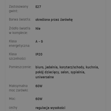
Zastosowany
E27
gwint:
Barwa światła:
określona przez żarówkę
Źródło światła
Nie
w komplecie:
Klasa
A - G
energetyczna:
Klasa
IP20
szczelności:
Pomieszczenie:
biuro, jadalnia, korytarz/schody, kuchnia,
pokój dziecięcy, salon, sypialnia,
uniwersalne
Maksymalna
60W
moc żarówki:
Moc:
60W
cechy
regulacja wysokości