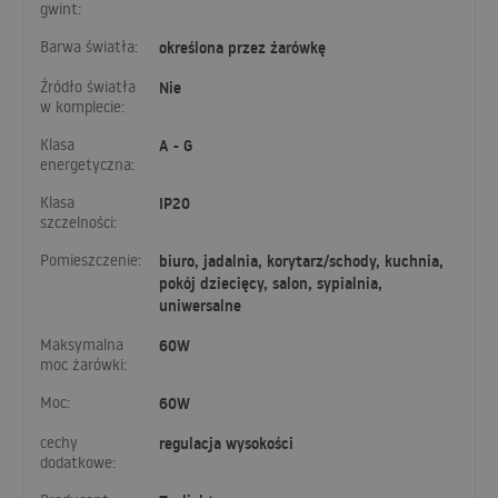
gwint:
Barwa światła:
określona przez żarówkę
Źródło światła
Nie
w komplecie:
Klasa
A - G
energetyczna:
Klasa
IP20
szczelności:
Pomieszczenie:
biuro, jadalnia, korytarz/schody, kuchnia,
pokój dziecięcy, salon, sypialnia,
uniwersalne
Maksymalna
60W
moc żarówki:
Moc:
60W
cechy
regulacja wysokości
dodatkowe: