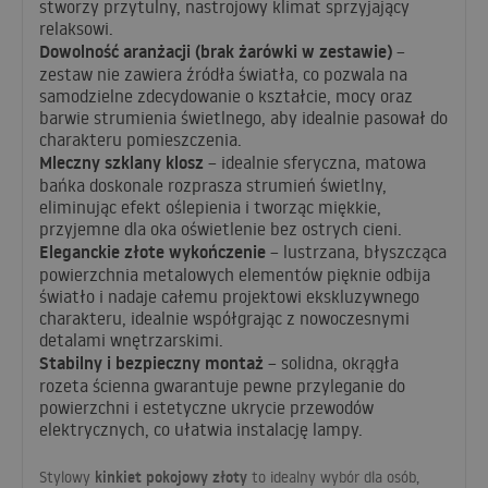
stworzy przytulny, nastrojowy klimat sprzyjający
relaksowi.
Dowolność aranżacji (brak żarówki w zestawie)
–
zestaw nie zawiera źródła światła, co pozwala na
samodzielne zdecydowanie o kształcie, mocy oraz
barwie strumienia świetlnego, aby idealnie pasował do
charakteru pomieszczenia.
Mleczny szklany klosz
– idealnie sferyczna, matowa
bańka doskonale rozprasza strumień świetlny,
eliminując efekt oślepienia i tworząc miękkie,
przyjemne dla oka oświetlenie bez ostrych cieni.
Eleganckie złote wykończenie
– lustrzana, błyszcząca
powierzchnia metalowych elementów pięknie odbija
światło i nadaje całemu projektowi ekskluzywnego
charakteru, idealnie współgrając z nowoczesnymi
detalami wnętrzarskimi.
Stabilny i bezpieczny montaż
– solidna, okrągła
rozeta ścienna gwarantuje pewne przyleganie do
powierzchni i estetyczne ukrycie przewodów
elektrycznych, co ułatwia instalację lampy.
kinkiet pokojowy złoty
Stylowy
to idealny wybór dla osób,