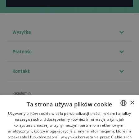
Wysyłka
Płatności
Kontakt
Regulamin
×
Ta strona używa plików cookie
O sklepie
Używamy plików cookie w celu personalizacji treści, reklam i analizy
Wysyłka
naszego ruchu. Udostępniamy również informacje o tym, jak
POLISH
korzystasz z naszej witryny, naszym partnerom reklamowym i
Zwroty i reklamacje
BULGARIAN
analitycznym, którzy mogą łączyć je z innymi informacjami, które im
przekazałeś lub które zebrali w wyniku korzystania przez Ciebie z ich