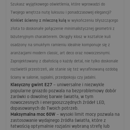
Szukasz wyjątkowego oświetlenia, które wprowadzi do
Twojego wnętrza nutę luksusu i ponadczasowej elegancji?
Kinkiet ścienny z mleczną kulą
w wykończeniu błyszczącego
złota to doskonałe połączenie minimalistycznej geometrii z
biżuteryjnym charakterem. Okrągły klosz w kształcie kuli
osadzony na smukłym ramieniu idealnie komponuje się z
aranżacjami modern classic, art deco oraz nowoczesnymi.
Zaprojektowany z dbałością o każdy detal, nie tylko doskonale
rozświetli przestrzeń, ale stanie się też wyrafinowaną ozdobą
ściany w salonie, sypialni, przedpokoju czy jadalni.
Klasyczny gwint E27
– uniwersalne i niezwykle
popularne gniazdo pozwala na bezproblemowy dobór
żarówki o dowolnej barwie światła, w tym
nowoczesnych i energooszczędnych źródeł
LED
,
dopasowanych do Twoich potrzeb.
Maksymalna moc 60W
– wysoki limit mocy pozwala na
zastosowanie wydajnego źródła światła, które z
łatwością optymalnie rozjaśni wybraną strefę lub