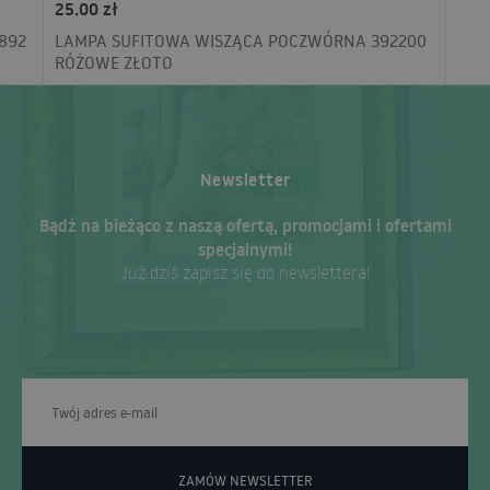
25.00 zł
892
LAMPA SUFITOWA WISZĄCA POCZWÓRNA 392200
RÓŻOWE ZŁOTO
Newsletter
Bądź na bieżąco z naszą ofertą, promocjami i ofertami
specjalnymi!
Już dziś zapisz się do newslettera!
ZAMÓW NEWSLETTER