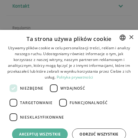
Kontakt
Regulamin
×
Ta strona używa plików cookie
O sklepie
Używamy plików cookie w celu personalizacji treści, reklam i analizy
Wysyłka
naszego ruchu. Udostępniamy również informacje o tym, jak
POLISH
korzystasz z naszej witryny, naszym partnerom reklamowym i
Zwroty i reklamacje
BULGARIAN
analitycznym, którzy mogą łączyć je z innymi informacjami, które im
przekazałeś lub które zebrali w wyniku korzystania przez Ciebie z ich
Płatności
CZECH
usług.
Polityka prywatności
FRENCH
Kontakt
NIEZBĘDNE
WYDAJNOŚĆ
SPANISH
TARGETOWANIE
FUNKCJONALNOŚĆ
ITALIAN
LITHUANIAN
NIESKLASYFIKOWANE
Tutumi.pl
– wszelkie prawa zastrzeżone
GERMAN
e-commerce platform by:
AKCEPTUJ WSZYSTKIE
ODRZUĆ WSZYSTKIE
ROMANIAN