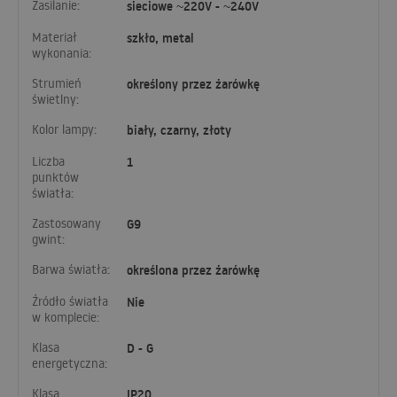
Zasilanie:
sieciowe ~220V - ~240V
Materiał
szkło, metal
wykonania:
Strumień
określony przez żarówkę
świetlny:
Kolor lampy:
biały, czarny, złoty
Liczba
1
punktów
światła:
Zastosowany
G9
gwint:
Barwa światła:
określona przez żarówkę
Źródło światła
Nie
w komplecie:
Klasa
D - G
energetyczna:
Klasa
IP20