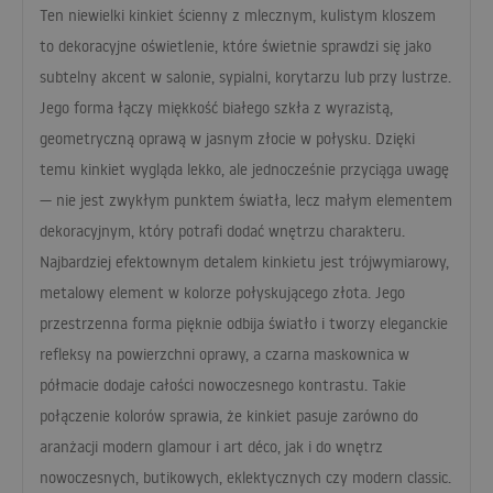
Ten niewielki kinkiet ścienny z mlecznym, kulistym kloszem
to dekoracyjne oświetlenie, które świetnie sprawdzi się jako
subtelny akcent w salonie, sypialni, korytarzu lub przy lustrze.
Jego forma łączy miękkość białego szkła z wyrazistą,
geometryczną oprawą w jasnym złocie w połysku. Dzięki
temu kinkiet wygląda lekko, ale jednocześnie przyciąga uwagę
— nie jest zwykłym punktem światła, lecz małym elementem
dekoracyjnym, który potrafi dodać wnętrzu charakteru.
Najbardziej efektownym detalem kinkietu jest trójwymiarowy,
metalowy element w kolorze połyskującego złota. Jego
przestrzenna forma pięknie odbija światło i tworzy eleganckie
refleksy na powierzchni oprawy, a czarna maskownica w
półmacie dodaje całości nowoczesnego kontrastu. Takie
połączenie kolorów sprawia, że kinkiet pasuje zarówno do
aranżacji modern glamour i art déco, jak i do wnętrz
nowoczesnych, butikowych, eklektycznych czy modern classic.