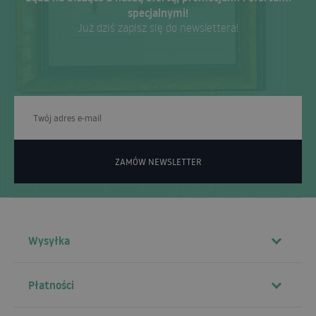
specjalnymi!
Już dziś zapisz się do newslettera!
ZAMÓW NEWSLETTER
Wysyłka
Płatności