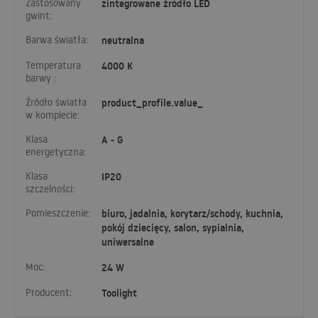
Zastosowany
zintegrowane źródło LED
gwint:
Barwa światła:
neutralna
Temperatura
4000 K
barwy :
Źródło światła
product_profile.value_
w komplecie:
Klasa
A - G
energetyczna:
Klasa
IP20
szczelności:
Pomieszczenie:
biuro, jadalnia, korytarz/schody, kuchnia,
pokój dziecięcy, salon, sypialnia,
uniwersalne
Moc:
24 W
Producent:
Toolight