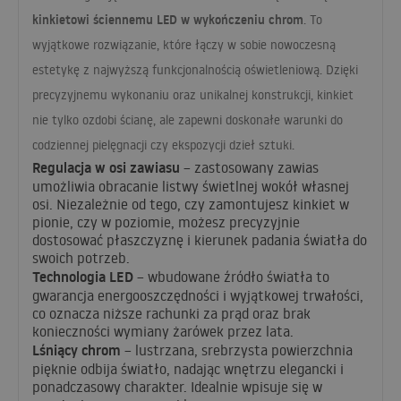
kinkietowi ściennemu
LED
w wykończeniu chrom
. To
wyjątkowe rozwiązanie, które łączy w sobie nowoczesną
estetykę z najwyższą funkcjonalnością oświetleniową. Dzięki
precyzyjnemu wykonaniu oraz unikalnej konstrukcji, kinkiet
nie tylko ozdobi ścianę, ale zapewni doskonałe warunki do
codziennej pielęgnacji czy ekspozycji dzieł sztuki.
Regulacja w osi zawiasu
– zastosowany zawias
umożliwia obracanie listwy świetlnej wokół własnej
osi. Niezależnie od tego, czy zamontujesz kinkiet w
pionie, czy w poziomie, możesz precyzyjnie
dostosować płaszczyznę i kierunek padania światła do
swoich potrzeb.
Technologia
LED
– wbudowane źródło światła to
gwarancja energooszczędności i wyjątkowej trwałości,
co oznacza niższe rachunki za prąd oraz brak
konieczności wymiany żarówek przez lata.
Lśniący chrom
– lustrzana, srebrzysta powierzchnia
pięknie odbija światło, nadając wnętrzu elegancki i
ponadczasowy charakter. Idealnie wpisuje się w