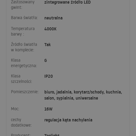
Zastosowany
zintegrowane źródło LED
gwint:
Barwa światła:
neutralna
Temperatura
4000K
barwy :
Źródło światła
Tak
w komplecie:
Klasa
G
energetyczna:
Klasa
IP20
szczelności:
Pomieszczenie:
biuro, jadalnia, korytarz/schody, kuchnia,
salon, sypialnia, uniwersalne
Moc:
16W
cechy
regulacja kąta nachylenia
dodatkowe:
Producent:
Toolight