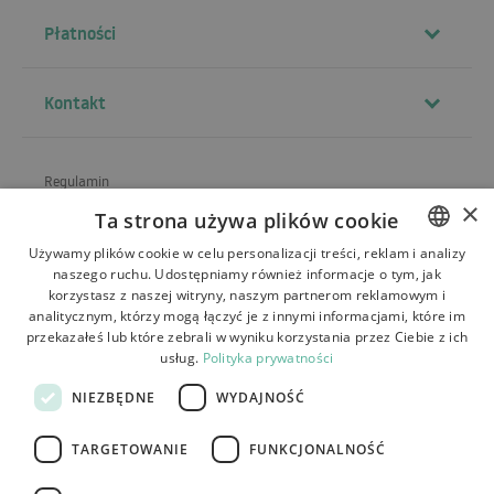
Płatności
Kontakt
Regulamin
×
Ta strona używa plików cookie
O sklepie
Używamy plików cookie w celu personalizacji treści, reklam i analizy
Wysyłka
naszego ruchu. Udostępniamy również informacje o tym, jak
POLISH
korzystasz z naszej witryny, naszym partnerom reklamowym i
Zwroty i reklamacje
BULGARIAN
analitycznym, którzy mogą łączyć je z innymi informacjami, które im
przekazałeś lub które zebrali w wyniku korzystania przez Ciebie z ich
Płatności
CZECH
usług.
Polityka prywatności
FRENCH
Kontakt
NIEZBĘDNE
WYDAJNOŚĆ
SPANISH
TARGETOWANIE
FUNKCJONALNOŚĆ
ITALIAN