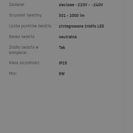
Zasilanie:
sieciowe ~220V - ~240V
Strumień świetlny:
501 - 1000 lm
Liczba punktów światła:
zintegrowane źródło LED
Barwa światła:
neutralna
Źródło światła w
Tak
komplecie:
Klasa szczelności:
IP20
Moc:
8W