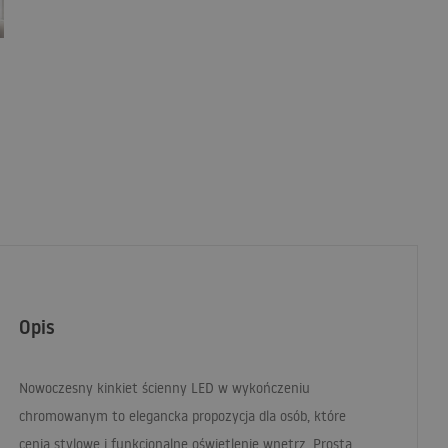
Opis
Nowoczesny kinkiet ścienny
LED
w wykończeniu
chromowanym to elegancka propozycja dla osób, które
cenią stylowe i funkcjonalne oświetlenie wnętrz. Prosta,