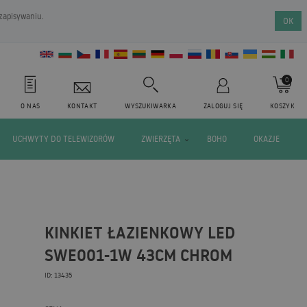
 zapisywaniu.
OK
0
O NAS
KONTAKT
WYSZUKIWARKA
ZALOGUJ SIĘ
KOSZYK
UCHWYTY DO TELEWIZORÓW
ZWIERZĘTA
BOHO
OKAZJE
KINKIET ŁAZIENKOWY LED
SWE001-1W 43CM CHROM
ID: 13435