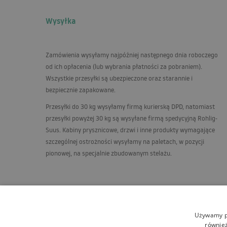
Wysyłka
Zamówienia wysyłamy najpóźniej następnego dnia roboczego
od ich opłacenia (lub wybrania płatności za pobraniem).
Wszystkie przesyłki są ubezpieczone oraz starannie i
bezpiecznie zapakowane.
Przesyłki do 30 kg wysyłamy firmą kurierską
DPD
, natomiast
przesyłki powyżej 30 kg są wysyłane firmą spedycyjną Rohlig-
Suus. Kabiny prysznicowe, drzwi i inne produkty wymagające
szczególnej ostrożności wysyłamy na paletach, w pozycji
pionowej, na specjalnie zbudowanym stelażu.
Używamy pl
również