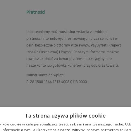
Płatności
Udostępniamy możliwość skorzystania z szybkich
płatności internetowych realizowanych przez cenione i w
pełni bezpieczne platformy Przelewy24, PayByNet (Krajowa
Izba Rozliczeniowa) i Paypal. Poza tymi formami, możesz
również zapłacić za towar przelewem tradycyjnym na
nasze konto lub gotówką kurierowi przy odbiorze towaru.
Numer konta do wpłat:
PL28 1500 1344 1213 4008 0113 0000
Ta strona używa plików cookie
ików cookie w celu personalizacji treści, reklam i analizy naszego ruchu. U
 informacje o tym, jak korzystasz z naszej witryny, naszym partnerom rekl