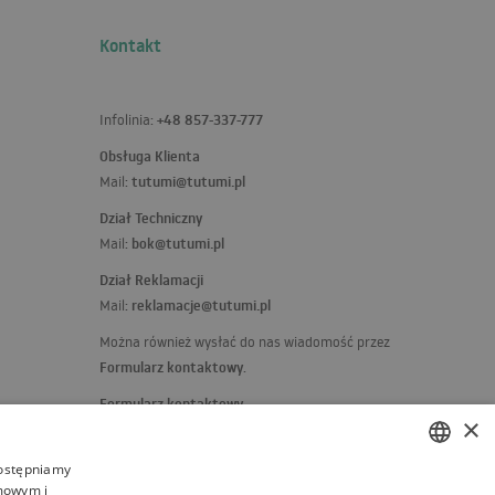
Kontakt
+48 857-337-777
Infolinia:
Obsługa Klienta
tutumi@tutumi.pl
Mail:
Dział Techniczny
bok@tutumi.pl
Mail:
Dział Reklamacji
reklamacje@tutumi.pl
Mail:
Można również wysłać do nas wiadomość przez
Formularz kontaktowy
.
Formularz kontaktowy
×
Jeżeli masz jakieś skargi, uwagi lub pochwały,
napisz do nas:
dostępniamy
amowym i
kierownik@rea.pl
POLISH
Mail: