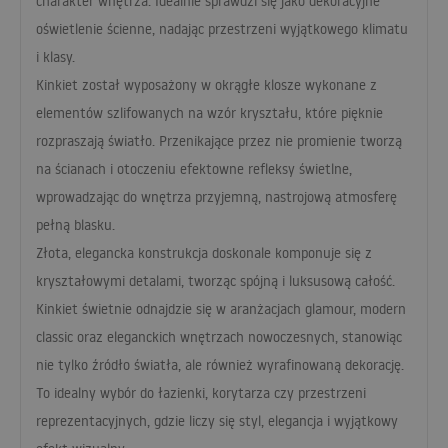
charakter wnętrza. Idealnie sprawdzi się jako dekoracyjne
oświetlenie ścienne, nadając przestrzeni wyjątkowego klimatu
i klasy.
Kinkiet został wyposażony w okrągłe klosze wykonane z
elementów szlifowanych na wzór kryształu, które pięknie
rozpraszają światło. Przenikające przez nie promienie tworzą
na ścianach i otoczeniu efektowne refleksy świetlne,
wprowadzając do wnętrza przyjemną, nastrojową atmosferę
pełną blasku.
Złota, elegancka konstrukcja doskonale komponuje się z
kryształowymi detalami, tworząc spójną i luksusową całość.
Kinkiet świetnie odnajdzie się w aranżacjach glamour, modern
classic oraz eleganckich wnętrzach nowoczesnych, stanowiąc
nie tylko źródło światła, ale również wyrafinowaną dekorację.
To idealny wybór do łazienki, korytarza czy przestrzeni
reprezentacyjnych, gdzie liczy się styl, elegancja i wyjątkowy