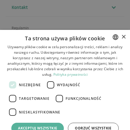
Kontakt
Regulamin
×
Ta strona używa plików cookie
O sklepie
Używamy plików cookie w celu personalizacji treści, reklam i analizy
Wysyłka
naszego ruchu. Udostępniamy również informacje o tym, jak
POLISH
korzystasz z naszej witryny, naszym partnerom reklamowym i
Zwroty i reklamacje
BULGARIAN
analitycznym, którzy mogą łączyć je z innymi informacjami, które im
przekazałeś lub które zebrali w wyniku korzystania przez Ciebie z ich
Płatności
CZECH
usług.
Polityka prywatności
FRENCH
Kontakt
NIEZBĘDNE
WYDAJNOŚĆ
SPANISH
TARGETOWANIE
FUNKCJONALNOŚĆ
ITALIAN
LITHUANIAN
NIESKLASYFIKOWANE
Tutumi.pl
– wszelkie prawa zastrzeżone
GERMAN
e-commerce platform by:
AKCEPTUJ WSZYSTKIE
ODRZUĆ WSZYSTKIE