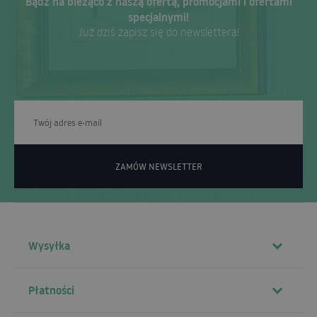
Bądź na bieżąco z naszą ofertą, promocjami i ofertami
specjalnymi!
Już dziś zapisz się do newslettera!
ZAMÓW NEWSLETTER
Wysyłka
Płatności