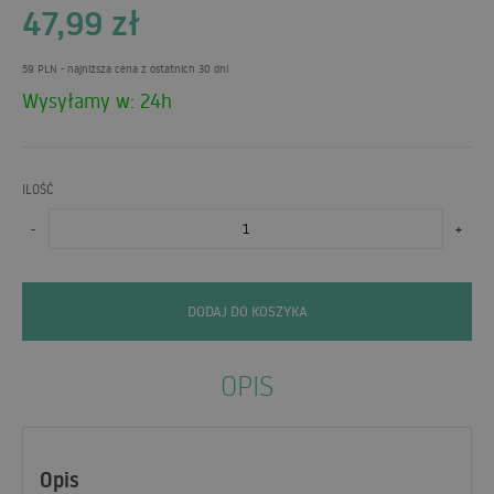
47,99
zł
59 PLN
- najniższa cena z ostatnich 30 dni
Wysyłamy w: 24h
ILOŚĆ
-
+
DODAJ DO KOSZYKA
OPIS
Opis