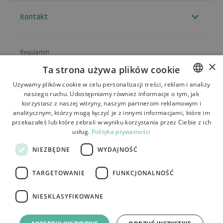
Kontakt
Regulamin
×
Ta strona używa plików cookie
O sklepie
Używamy plików cookie w celu personalizacji treści, reklam i analizy
Wysyłka
naszego ruchu. Udostępniamy również informacje o tym, jak
POLISH
korzystasz z naszej witryny, naszym partnerom reklamowym i
Zwroty i reklamacje
BULGARIAN
analitycznym, którzy mogą łączyć je z innymi informacjami, które im
przekazałeś lub które zebrali w wyniku korzystania przez Ciebie z ich
Płatności
CZECH
usług.
Polityka prywatności
FRENCH
Kontakt
NIEZBĘDNE
WYDAJNOŚĆ
SPANISH
TARGETOWANIE
FUNKCJONALNOŚĆ
ITALIAN
LITHUANIAN
NIESKLASYFIKOWANE
Tutumi.pl
– wszelkie prawa zastrzeżone
GERMAN
e-commerce platform by: