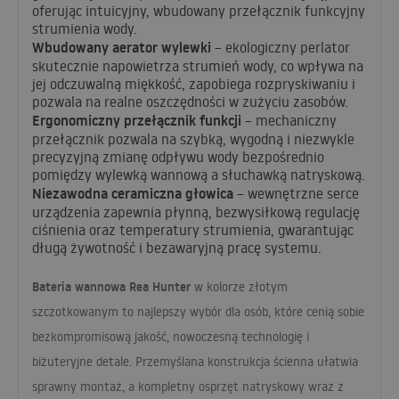
oferując intuicyjny, wbudowany przełącznik funkcyjny
strumienia wody.
Wbudowany aerator wylewki
– ekologiczny perlator
skutecznie napowietrza strumień wody, co wpływa na
jej odczuwalną miękkość, zapobiega rozpryskiwaniu i
pozwala na realne oszczędności w zużyciu zasobów.
Ergonomiczny przełącznik funkcji
– mechaniczny
przełącznik pozwala na szybką, wygodną i niezwykle
precyzyjną zmianę odpływu wody bezpośrednio
pomiędzy wylewką wannową a słuchawką natryskową.
Niezawodna ceramiczna głowica
– wewnętrzne serce
urządzenia zapewnia płynną, bezwysiłkową regulację
ciśnienia oraz temperatury strumienia, gwarantując
długą żywotność i bezawaryjną pracę systemu.
Bateria wannowa Rea Hunter
w kolorze złotym
szczotkowanym to najlepszy wybór dla osób, które cenią sobie
bezkompromisową jakość, nowoczesną technologię i
biżuteryjne detale. Przemyślana konstrukcja ścienna ułatwia
sprawny montaż, a kompletny osprzęt natryskowy wraz z