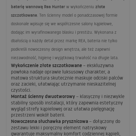
baterię wannową Rea Hunter
złote
w wykończeniu
szczotkowane
. Ten ścienny model o ponadczasowej formie
doskonale wpisuje się we współczesne salony kąpielowe,
dodając im wyrafinowanego blasku i prestiżu. Wykonana z
dbałością o każdy detal przez markę
REA
, bateria nie tylko
podkreśli nowoczesny design wnętrza, ale też zapewni
niezawodność, higienę i wyjątkową trwałość na długie lata.
Wykończenie złote szczotkowane
– ekskluzywna
powłoka nadaje oprawie luksusowy charakter, a
matowa struktura skutecznie maskuje odciski palców
oraz zacieki, ułatwiając utrzymanie nieskazitelnej
czystości.
Montaż ścienny dwuotworowy
– klasyczny i niezwykle
stabilny sposób instalacji, który zapewnia estetyczny
wygląd strefy kąpielowej oraz ułatwia pielęgnację
przestrzeni wokół baterii.
Nowoczesna słuchawka prysznicowa
– dołączony do
zestawu lekki i poręczny element natryskowy
gwarantuje maksymalny komfort codziennej kąpieli,