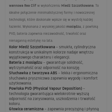
wannowa Rea Clif
Miedź Szczotkowana
w wykończeniu
. To
idealne połączenie minimalistycznej formy i nowoczesnej
technologii, które doskonale wpisze się w wystrój każdej
mosiądzu
łazienki. Wykonana z wysokiej jakości
, z powłoką
PVD
, bateria zapewnia niezawodność, trwałość oraz
nienaganną estetykę na lata.
Kolor Miedź Szczotkowana
– smukła, cylindryczna
konstrukcja w unikalnym kolorze nadaje wnętrzu
wyjątkowego charakteru i elegancji.
Bateria z mosiądzu
– gwarantuje solidność,
wytrzymałość oraz odporność na korozję.
Słuchawka z tworzywa
ABS
– lekka i ergonomiczna
słuchawka prysznicowa zapewnia wygodę i komfort
użytkowania.
Powłoka
PVD
(Physical Vapour Deposition)
–
technologia gwarantująca wielokrotnie wyższą
odporność na zarysowania, uszkodzenia i trwałość
koloru.
Głowica ceramiczna
– zapewnia precyzyjną i płynną