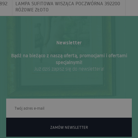
892
LAMPA SUFITOWA WISZĄCA POCZWÓRNA 392200
RÓŻOWE ZŁOTO
Newsletter
Bądź na bieżąco z naszą ofertą, promocjami i ofertami
specjalnymi!
Już dziś zapisz się do newslettera!
ZAMÓW NEWSLETTER