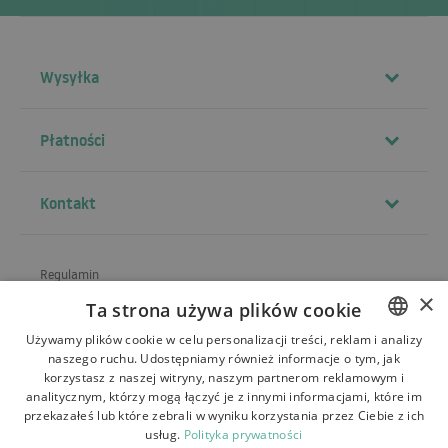
Wysyłka
Płatności
Kontakt
Regulamin
×
Ta strona używa plików cookie
O sklepie
Używamy plików cookie w celu personalizacji treści, reklam i analizy
Wysyłka
naszego ruchu. Udostępniamy również informacje o tym, jak
POLISH
korzystasz z naszej witryny, naszym partnerom reklamowym i
Zwroty i reklamacje
BULGARIAN
analitycznym, którzy mogą łączyć je z innymi informacjami, które im
przekazałeś lub które zebrali w wyniku korzystania przez Ciebie z ich
Płatności
CZECH
usług.
Polityka prywatności