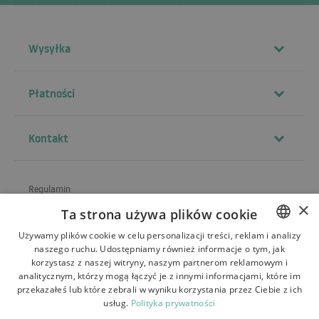
Wysyłka
Płatności
Kontakt
Regulamin
×
Ta strona używa plików cookie
O sklepie
Używamy plików cookie w celu personalizacji treści, reklam i analizy
Wysyłka
naszego ruchu. Udostępniamy również informacje o tym, jak
POLISH
korzystasz z naszej witryny, naszym partnerom reklamowym i
Zwroty i reklamacje
BULGARIAN
analitycznym, którzy mogą łączyć je z innymi informacjami, które im
przekazałeś lub które zebrali w wyniku korzystania przez Ciebie z ich
Płatności
CZECH
usług.
Polityka prywatności