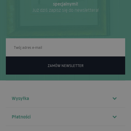
specjalnymi!
Już dziś zapisz się do newslettera!
ZAMÓW NEWSLETTER
Wysyłka
Płatności