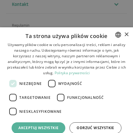
Kontakt
Regulamin
×
Ta strona używa plików cookie
O sklepie
Używamy plików cookie w celu personalizacji treści, reklam i analizy
Wysyłka
naszego ruchu. Udostępniamy również informacje o tym, jak
POLISH
korzystasz z naszej witryny, naszym partnerom reklamowym i
Zwroty i reklamacje
BULGARIAN
analitycznym, którzy mogą łączyć je z innymi informacjami, które im
przekazałeś lub które zebrali w wyniku korzystania przez Ciebie z ich
Płatności
CZECH
usług.
Polityka prywatności
FRENCH
Kontakt
NIEZBĘDNE
WYDAJNOŚĆ
SPANISH
TARGETOWANIE
FUNKCJONALNOŚĆ
ITALIAN
LITHUANIAN
NIESKLASYFIKOWANE
Tutumi.pl
– wszelkie prawa zastrzeżone
GERMAN
e-commerce platform by:
AKCEPTUJ WSZYSTKIE
ODRZUĆ WSZYSTKIE
ROMANIAN