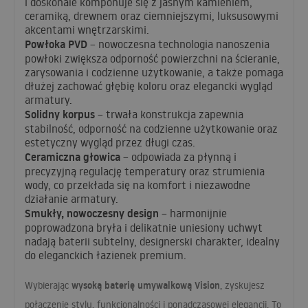
i doskonale komponuje się z jasnym kamieniem,
ceramiką, drewnem oraz ciemniejszymi, luksusowymi
akcentami wnętrzarskimi.
Powłoka
PVD
– nowoczesna technologia nanoszenia
powłoki zwiększa odporność powierzchni na ścieranie,
zarysowania i codzienne użytkowanie, a także pomaga
dłużej zachować głębię koloru oraz elegancki wygląd
armatury.
Solidny korpus
– trwała konstrukcja zapewnia
stabilność, odporność na codzienne użytkowanie oraz
estetyczny wygląd przez długi czas.
Ceramiczna głowica
– odpowiada za płynną i
precyzyjną regulację temperatury oraz strumienia
wody, co przekłada się na komfort i niezawodne
działanie armatury.
Smukły, nowoczesny design
– harmonijnie
poprowadzona bryła i delikatnie uniesiony uchwyt
nadają baterii subtelny, designerski charakter, idealny
do eleganckich łazienek premium.
wysoką baterię umywalkową Vision
Wybierając
, zyskujesz
połączenie stylu, funkcjonalności i ponadczasowej elegancji. To