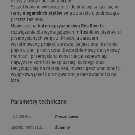
osady z wody i odciski palców.
Szczotkowane wykończenie idealnie wpisujące się w
eleganckich stylów
ramy
wnętrzarskich, podnoszące
prestiż łazienki.
bateria prysznicowa Rea Rivo
Nowoczesna
to
rozwiązanie dla wymagających miłośników pięknych i
przemyślanych wnętrz. Prosty, a zarazem
wyrafinowany projekt sprawia, że jest ona nie tylko
piękna, ale i praktyczna. Bezproblemowy natynkowy
montaż i przemyślana konstrukcja zapewniają
najwyższy komfort eksploatacji każdego dnia.
Decydując się na markę Rea, inwestujesz w solidność,
wyjątkową jakość oraz gwarancję niezawodności na
lata.
Parametry techniczne
Typ baterii::
Prysznicowa
Sposób montażu::
Ścienny