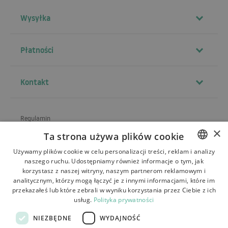
Wysyłka
Płatności
Kontakt
Regulamin
×
Ta strona używa plików cookie
O sklepie
Używamy plików cookie w celu personalizacji treści, reklam i analizy
Wysyłka
naszego ruchu. Udostępniamy również informacje o tym, jak
POLISH
korzystasz z naszej witryny, naszym partnerom reklamowym i
Zwroty i reklamacje
BULGARIAN
analitycznym, którzy mogą łączyć je z innymi informacjami, które im
przekazałeś lub które zebrali w wyniku korzystania przez Ciebie z ich
Płatności
CZECH
usług.
Polityka prywatności
FRENCH
Kontakt
NIEZBĘDNE
WYDAJNOŚĆ