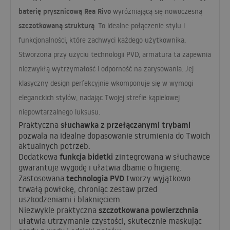
baterię prysznicową Rea Rivo
wyróżniającą się nowoczesną
szczotkowaną strukturą
. To idealne połączenie stylu i
funkcjonalności, które zachwyci każdego użytkownika.
Stworzona przy użyciu technologii
PVD
, armatura ta zapewnia
niezwykłą wytrzymałość i odporność na zarysowania. Jej
klasyczny design perfekcyjnie wkomponuje się w wymogi
eleganckich stylów, nadając Twojej strefie kąpielowej
niepowtarzalnego luksusu.
słuchawka z przełączanymi trybami
Praktyczna
pozwala na idealne dopasowanie strumienia do Twoich
aktualnych potrzeb.
funkcja bidetki
Dodatkowa
zintegrowana w słuchawce
gwarantuje wygodę i ułatwia dbanie o higienę.
technologia
PVD
Zastosowana
tworzy wyjątkowo
trwałą powłokę, chroniąc zestaw przed
uszkodzeniami i blaknięciem.
szczotkowana powierzchnia
Niezwykle praktyczna
ułatwia utrzymanie czystości, skutecznie maskując