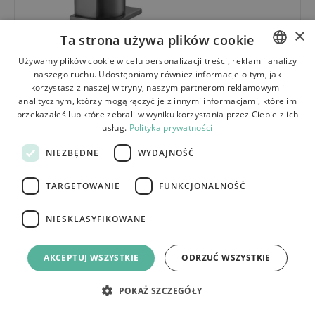
×
Ta strona używa plików cookie
319,00
zł
Używamy plików cookie w celu personalizacji treści, reklam i analizy
naszego ruchu. Udostępniamy również informacje o tym, jak
POLISH
NOWOŚĆ
korzystasz z naszej witryny, naszym partnerom reklamowym i
BATERIA UMYWALKOWA PREMIUM REA JOE TYTAN
BULGARIAN
analitycznym, którzy mogą łączyć je z innymi informacjami, które im
NISKA
przekazałeś lub które zebrali w wyniku korzystania przez Ciebie z ich
CZECH
usług.
Polityka prywatności
FRENCH
NIEZBĘDNE
WYDAJNOŚĆ
SPANISH
TARGETOWANIE
FUNKCJONALNOŚĆ
ITALIAN
LITHUANIAN
NIESKLASYFIKOWANE
GERMAN
AKCEPTUJ WSZYSTKIE
ODRZUĆ WSZYSTKIE
ROMANIAN
SLOVAK
POKAŻ SZCZEGÓŁY
HUNGARIAN